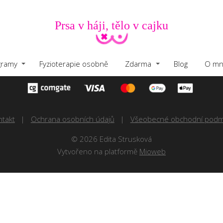
Prsa v háji, tělo v cajku
gramy
Fyzioterapie osobně
Zdarma
Blog
O mn
ntakt
Ochrana osobních údajů
Všeobecné obchodní podm
© 2026 Edita Strusková
Vytvořeno na platformě
Mioweb