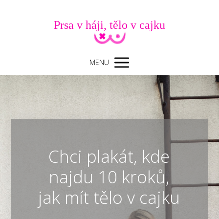
Prsa v háji, tělo v cajku
MENU
Chci plakát, kde
najdu 10 kroků,
jak mít tělo v cajku