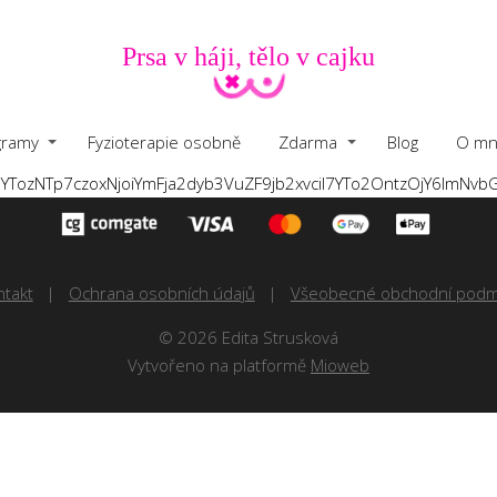
Prsa v háji, tělo v cajku
gramy
Fyzioterapie osobně
Zdarma
Blog
O mn
OntzOjU6ImNsYXNzI
ntakt
Ochrana osobních údajů
Všeobecné obchodní podm
© 2026 Edita Strusková
Vytvořeno na platformě
Mioweb