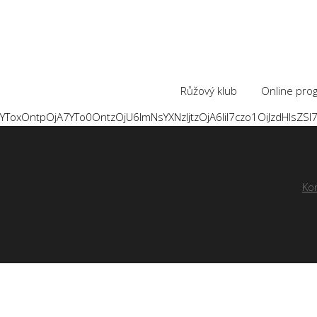
Růžový klub
Online pro
YToxOntpOjA7YTo0
Ko