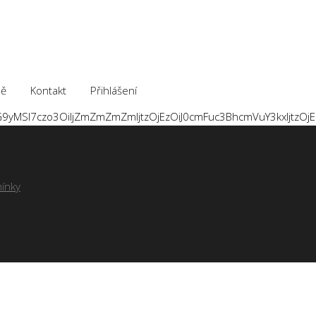
ě
Kontakt
Přihlášení
jtzOjA6IiI7czo1Oi
ínky