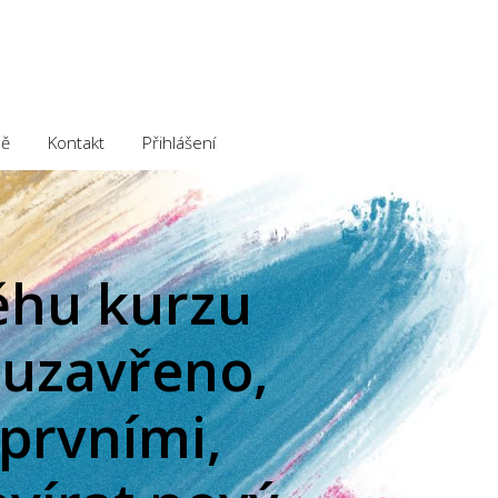
ě
Kontakt
Přihlášení
běhu kurzu
e uzavřeno,
 prvními,