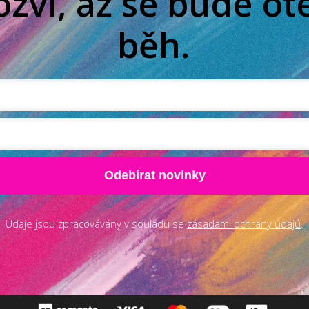
ozví, až se bude ot
běh.
Odebírat novinky
Údaje jsou zpracovávány v souladu se
zásadami ochrany údajů
.