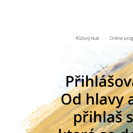
Růžový klub
Online pro
Přihlášov
Od hlavy a
přihlaš 