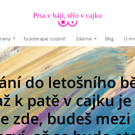
Prsa v háji, tělo v cajku
gramy
Fyzioterapie osobně
Zdarma
Blog
O mn
ání do letošního 
ž k patě v cajku j
se zde, budeš mezi