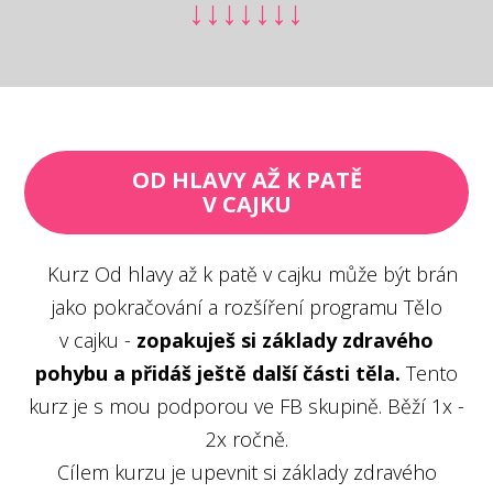
↓↓↓↓↓↓↓
OD HLAVY AŽ K PATĚ
V CAJKU
Kurz Od hlavy až k patě v cajku může být brán
jako pokračování a rozšíření programu Tělo
v cajku -
zopakuješ si základy zdravého
pohybu a přidáš ještě další části těla.
Tento
kurz je s mou podporou ve FB skupině. Běží 1x -
2x ročně.
Cílem kurzu je upevnit si základy zdravého