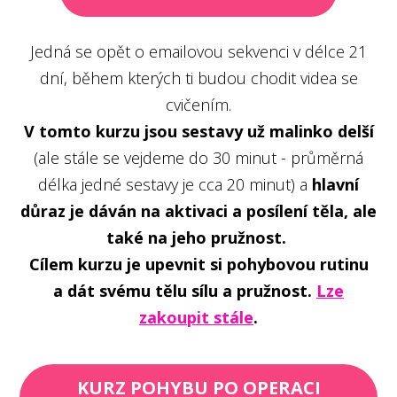
Jedná se opět o emailovou sekvenci v délce 21
dní, během kterých ti budou chodit videa se
cvičením.
V tomto kurzu jsou sestavy už malinko delší
(ale stále se vejdeme do 30 minut - průměrná
délka jedné sestavy je cca 20 minut) a
hlavní
důraz je dáván na aktivaci a posílení těla, ale
také na jeho pružnost.
Cílem kurzu je upevnit si pohybovou rutinu
a dát svému tělu sílu a pružnost.
Lze
zakoupit stále
.
KURZ POHYBU PO OPERACI