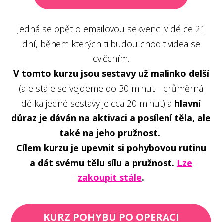
Jedná se opět o emailovou sekvenci v délce 21
dní, během kterých ti budou chodit videa se
cvičením.
V tomto kurzu jsou sestavy už malinko delší
(ale stále se vejdeme do 30 minut - průměrná
délka jedné sestavy je cca 20 minut) a
hlavní
důraz je dáván na aktivaci a posílení těla, ale
také na jeho pružnost.
Cílem kurzu je upevnit si pohybovou rutinu
a dát svému tělu sílu a pružnost.
Lze
zakoupit stále
.
KURZ POHYBU PO OPERACI