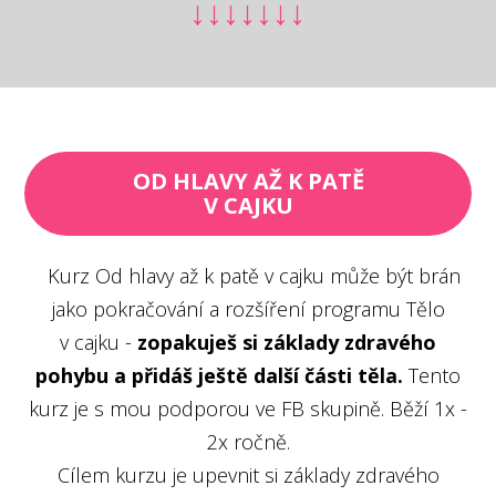
↓↓↓↓↓↓↓
OD HLAVY AŽ K PATĚ
V CAJKU
Kurz Od hlavy až k patě v cajku může být brán
jako pokračování a rozšíření programu Tělo
v cajku -
zopakuješ si základy zdravého
pohybu a přidáš ještě další části těla.
Tento
kurz je s mou podporou ve FB skupině. Běží 1x -
2x ročně.
Cílem kurzu je upevnit si základy zdravého