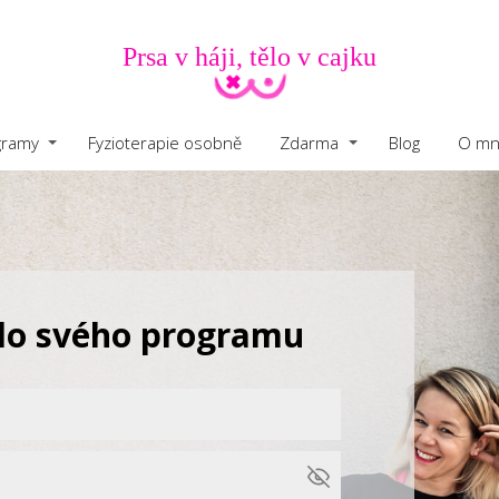
Prsa v háji, tělo v cajku
gramy
Fyzioterapie osobně
Zdarma
Blog
O mn
 do svého programu