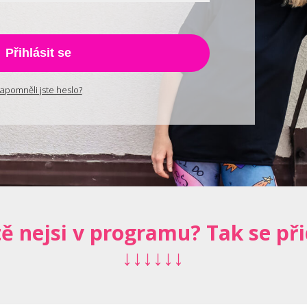
Přihlásit se
apomněli jste heslo?
tě nejsi v programu? Tak se při
↓↓↓↓↓↓