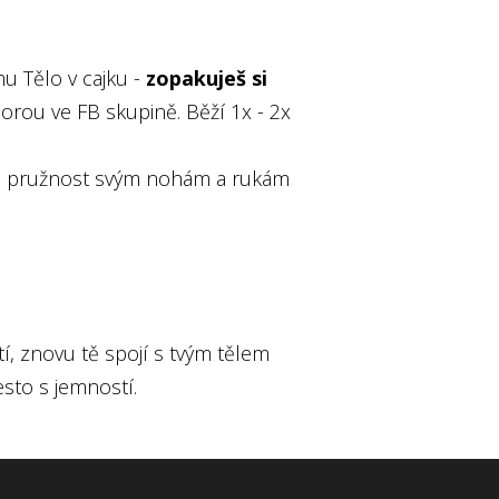
u Tělo v cajku -
zopakuješ si
rou ve FB skupině. Běží 1x - 2x
oveň pružnost svým nohám a rukám
í, znovu tě spojí s tvým tělem
esto s jemností.