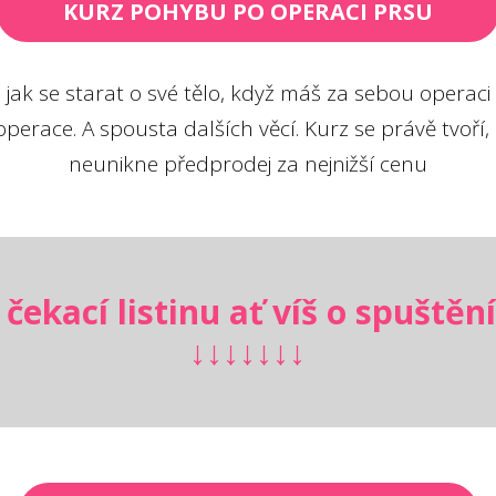
KURZ POHYBU PO OPERACI PRSU
jak se starat o své tělo, když máš za sebou operaci p
perace. A spousta dalších věcí. Kurz se právě tvoří, za
neunikne předprodej za nejnižší cenu
 čekací listinu ať víš o spuštění
↓↓↓↓↓↓↓