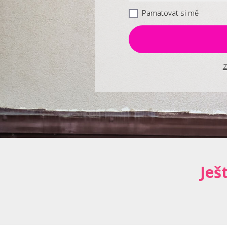
Pamatovat si mě
Z
Ješ