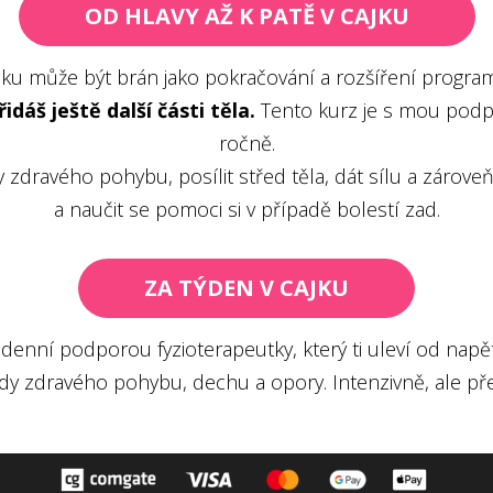
OD HLAVY AŽ K PATĚ V CAJKU
jku může být brán jako pokračování a rozšíření program
dáš ještě další části těla.
Tento kurz je s mou podpo
ročně.
dy zdravého pohybu, posílit střed těla, dát sílu a zár
a naučit se pomoci si v případě bolestí zad.
ZA TÝDEN V CAJKU
odenní podporou fyzioterapeutky, který ti uleví od napět
ady zdravého pohybu, dechu a opory. Intenzivně, ale př