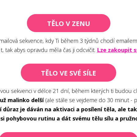
TĚLO V ZENU
 emailová sekvence, kdy Ti během 3 týdnů chodí emailem
t, tak abys opravdu měla čas ji odcvičit.
Lze zakoupit s
TĚLO VE SVÉ SÍLE
vou sekvenci v délce 21 dní, během kterých ti budou ch
už malinko delší
(ale stále se vejdeme do 30 minut - 
í důraz je dáván na aktivaci a posílení těla, ale t
 si pohybovou rutinu a dát svému tělu sílu a pružn