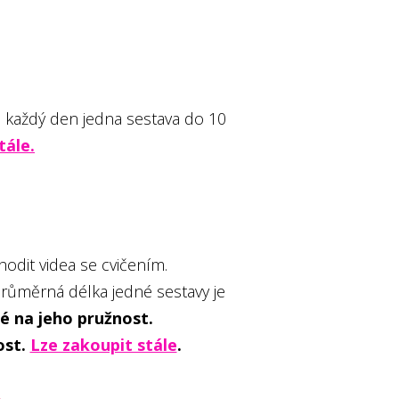
 každý den jedna sestava do 10
tále.
odit videa se cvičením.
průměrná délka jedné sestavy je
aké na jeho pružnost.
ost.
Lze zakoupit stále
.