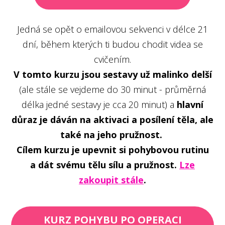
Jedná se opět o emailovou sekvenci v délce 21
dní, během kterých ti budou chodit videa se
cvičením.
V tomto kurzu jsou sestavy už malinko delší
(ale stále se vejdeme do 30 minut - průměrná
délka jedné sestavy je cca 20 minut) a
hlavní
důraz je dáván na aktivaci a posílení těla, ale
také na jeho pružnost.
Cílem kurzu je upevnit si pohybovou rutinu
a dát svému tělu sílu a pružnost.
Lze
zakoupit stále
.
KURZ POHYBU PO OPERACI