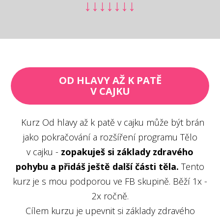
↓↓↓↓↓↓↓
OD HLAVY AŽ K PATĚ
V CAJKU
Kurz Od hlavy až k patě v cajku může být brán
jako pokračování a rozšíření programu Tělo
v cajku -
zopakuješ si základy zdravého
pohybu a přidáš ještě další části těla.
Tento
kurz je s mou podporou ve FB skupině. Běží 1x -
2x ročně.
Cílem kurzu je upevnit si základy zdravého