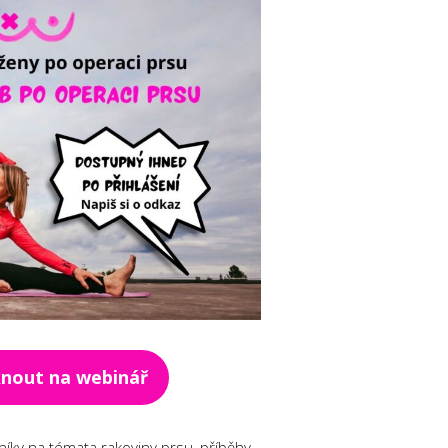
knout na webinář
níky na témata rakoviny prsu, příběhy