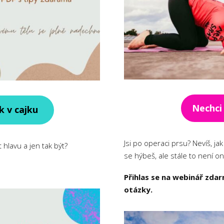
Nechci 
k v cajku
Jsi po operaci prsu? Nevíš, ja
 hlavu a jen tak být?
se hýbeš, ale stále to není o
Přihlas se na webinář zda
otázky.