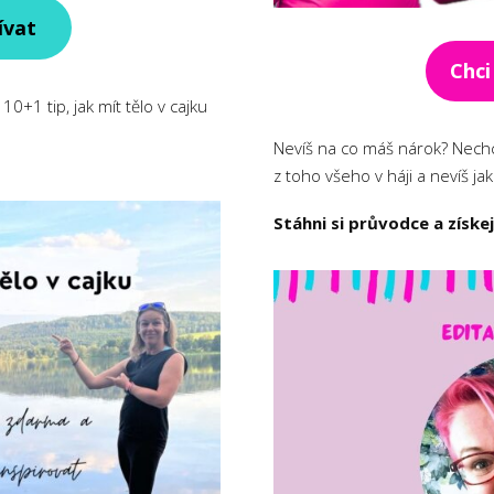
ívat
Chci
 10+1 tip, jak mít tělo v cajku
Nevíš na co máš nárok? Nechce
z toho všeho v háji a nevíš jak
Stáhni si průvodce a získe