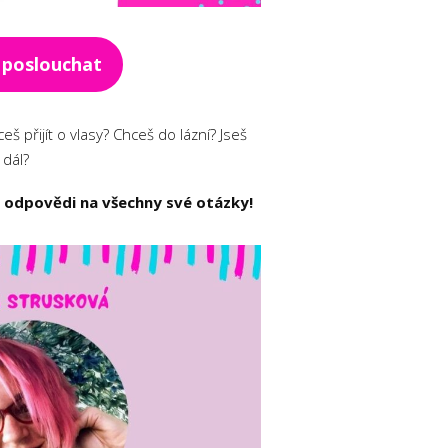
 poslouchat
š přijít o vlasy? Chceš do lázní? Jseš
 dál?
j odpovědi na všechny své otázky!