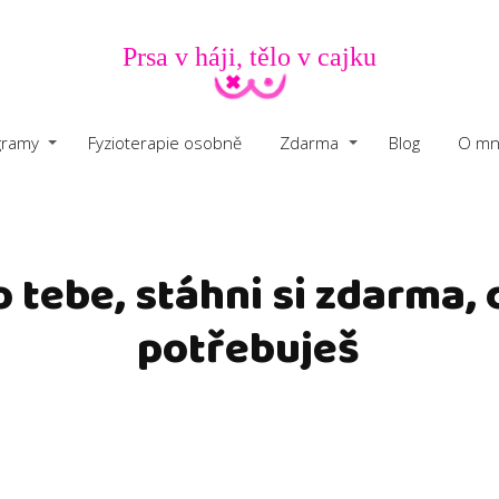
Prsa v háji, tělo v cajku
gramy
Fyzioterapie osobně
Zdarma
Blog
O mn
 tebe, stáhni si zdarma,
potřebuješ