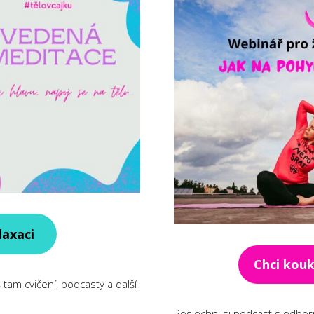
laxaci
Chci kou
 tam cvičení, podcasty a další
Poslechni si podcast s odbor