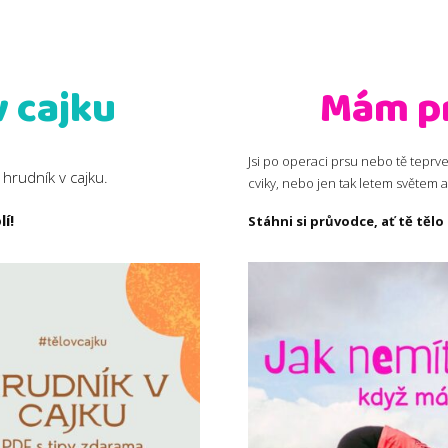
v cajku
Mám prs
Jsi po operaci prsu nebo tě teprv
 hrudník v cajku.
cviky, nebo jen tak letem světem a 
í!
Stáhni si průvodce, ať tě tělo