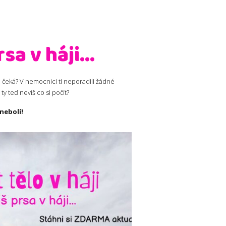
a v háji...
e čeká? V nemocnici ti neporadili žádné
ty teď nevíš co si počít?
 nebolí!