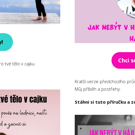
y!
Chci s
ro tvé tělo v cajku
Kratší verze předchozího prů
Můj příběh a postřehy.
Stáhni si tuto příručku a z