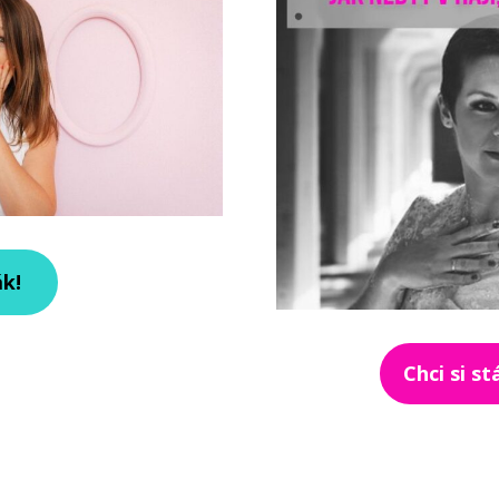
ák!
Chci si s