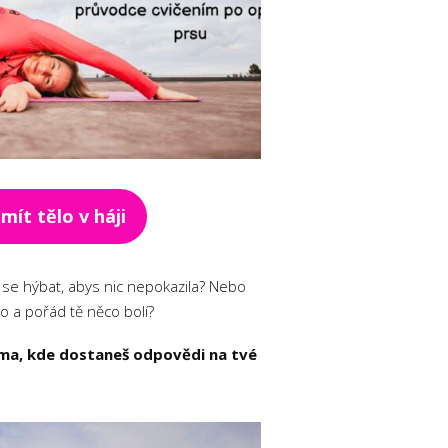
mít tělo v háji
k se hýbat, abys nic nepokazila? Nebo
no a pořád tě něco bolí?
rma, kde dostaneš odpovědi na tvé