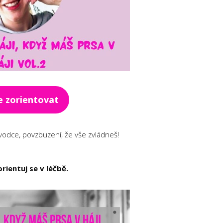
e zorientovat
vodce, povzbuzení, že vše zvládneš!
orientuj se v léčbě.