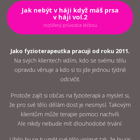
Jak nebýt v háji když máš prsa
v háji vol.2
rozšířený průvodce léčbou
Jako fyzioterapeutka pracuji od roku 2011.
Na svých klientech vidím, kdo se svému tělu
opravdu věnuje a kdo si to jde jednou týdně
odcvičit.
Protože zajít si občas na fyzioterapii a myslet si,
že pro své tělo dělám dost je nesmysl. Takovým
klientům může terapie pomoci nachvíli.
Ale nikdy nebude mít dlouhodobé trvání.
Líbilo by se ti umět své tělo vnímat tak, že by sis