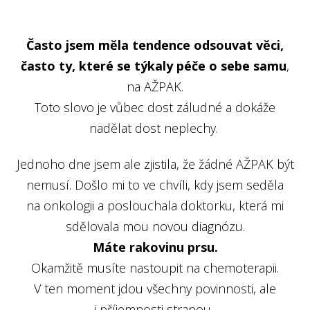
Často jsem měla tendence odsouvat věci,
často ty, které se týkaly péče o sebe samu
,
na AŽPAK.
Toto slovo je vůbec dost záludné a dokáže
nadělat dost neplechy.
Jednoho dne jsem ale zjistila, že žádné AŽPAK být
nemusí. Došlo mi to ve chvíli, kdy jsem seděla
na onkologii a poslouchala doktorku, která mi
sdělovala mou novou diagnózu.
Máte rakovinu prsu.
Okamžitě musíte nastoupit na chemoterapii.
V ten moment jdou všechny povinnosti, ale
i příjemnosti stranou.