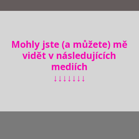
Mohly jste (a můžete) mě
vidět v následujících
mediích
↓↓↓↓↓↓↓