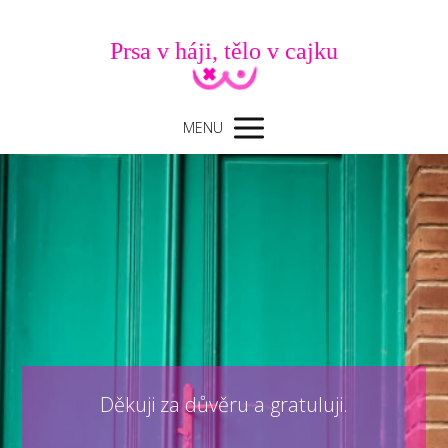
Prsa v háji, tělo v cajku
MENU
Děkuji za důvěru a gratuluji.