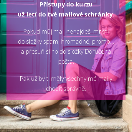
Přístupy do kurzu
už letí do tvé mailové schránky.
Pokud můj mail nenajdeš, mrkni
do složky spam, hromadné, promo...
a přesuň si ho do složky Doručená
pošta.
Pak už by ti měly všechny mé maily
chodit správně.