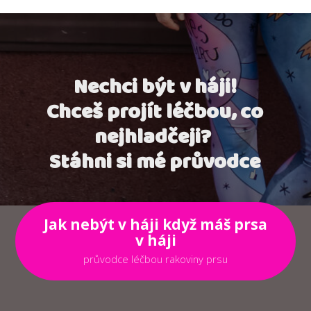
Nechci být v háji!
Chceš projít léčbou, co
nejhladčeji?
Stáhni si mé průvodce
Jak nebýt v háji když máš prsa
v háji
průvodce léčbou rakoviny prsu