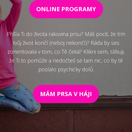
ONLINE PROGRAMY
Přišla Ti do života rakovina prsu? Máš pocit, že tím
tvůj život končí (neboj nekončí)? Ráda by ses
zorientovala v tom, co Tě čeká? Klikni sem, slibuji,
že Ti to pomůže a nedočteš se tam nic, co by tě
poslalo psychicky dolů.
MÁM PRSA V HÁJI