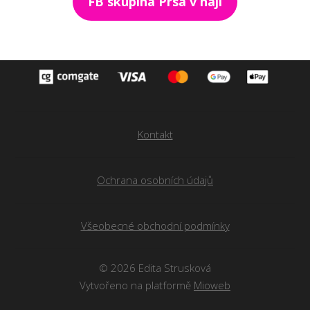
FB skupina Prsa v háji
Kontakt
Ochrana osobních údajů
Všeobecné obchodní podmínky
© 2026 Edita Strusková
Vytvořeno na platformě
Mioweb