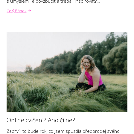
s úmyslem Tě povzbudit a třeba i inspirovat?…
Celý článek
Online cvičení? Ano či ne?
Zachvíli to bude rok, co jsem spustila předprodej svého