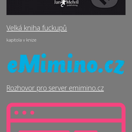
Velká kniha fuckupů
kapitola v knize
Rozhovor pro server emimino.cz