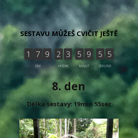
SESTAVU MŮŽEŠ CVIČIT JEŠTĚ
1
7
9
2
3
5
9
5
5
DNÍ
HODIN
MINUT
SEKUND
8. den
Délka sestavy: 19min 55sec
Video
přehrávač