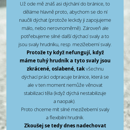
Už ode mě znáš asi dýchání do bránice, to
děláme hlavně proto, abychom se do ní
naučili dýchat (protože leckdy ji zapojujeme
málo, nebo nerovnoměrně). Zároveň ale
potřebujeme silné další dýchací svaly a to
jsou svaly hrudníku, resp. mezižeberní svaly.
Protože ty když nefungují, když
máme tuhý hrudník a tyto svaly jsou
zkrácené, oslabené, tak
všechnu
dýchací práci odpracuje bránice, která se
ale v ten moment nemůže věnovat
stabilizaci těla (když dýchá nestabilizuje
a naopak).
Proto chceme mít silné mezižeberní svaly
a flexibilní hrudník.
Zkoušej se tedy dnes nadechovat