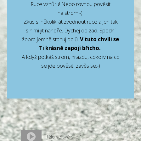
Ruce vzhůru! Nebo rovnou pověsit
na strom:-).
Zkus si několikrát zvednout ruce a jen tak
s nimi jít nahoře. Dýchej do zad. Spodní
žebra jemně stahuj dolů.
V tuto chvíli se
Ti krásně zapojí břicho.
A když potkáš strom, hrazdu, cokoliv na co
se jde pověsit, zavěs se:-)
Tělo ve své síle 1