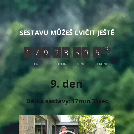
SESTAVU MŮŽEŠ CVIČIT JEŠTĚ
1
7
9
2
3
5
9
5
5
DNÍ
HODIN
MINUT
SEKUND
9. den
Délka sestavy: 17min 35sec
Video
přehrávač