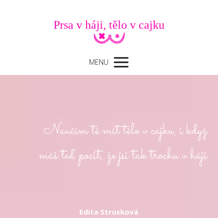
Prsa v háji, tělo v cajku
MENU
Naučím tě mít tělo v cajku, i když
máš teď pocit, že jsi tak trochu v háji
Edita Strusková