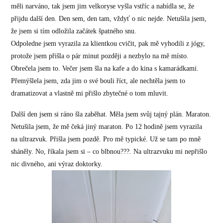
měli narváno, tak jsem jim velkoryse vyšla vstříc a nabídla se, že
přijdu další den. Den sem, den tam, vždyť o nic nejde. Netušila jsem,
že jsem si tím odložila začátek špatného snu.
Odpoledne jsem vyrazila za klientkou cvičit, pak mě vyhodili z jógy,
protože jsem přišla o pár minut později a nezbylo na mě místo.
Obrečela jsem to. Večer jsem šla na kafe a do kina s kamarádkami.
Přemýšlela jsem, zda jim o své bouli říct, ale nechtěla jsem to
dramatizovat a vlastně mi přišlo zbytečné o tom mluvit.
Další den jsem si ráno šla zaběhat. Měla jsem svůj tajný plán. Maraton.
Netušila jsem, že mě čeká jiný maraton. Po 12 hodině jsem vyrazila
na ultrazvuk. Přišla jsem pozdě. Pro mě typické. Už se tam po mně
sháněly. No, říkala jsem si – co blbnou???. Na ultrazvuku mi nepřišlo
nic divného, ani výraz doktorky.