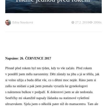
Edita Strusková
27.2. 2018
2006x
Napsáno: 26. ČERVENCE 2017
Přesně před rokem byl ten týden, kdy to vše začalo. Před rokem
v pondělí jsem měla narozeniny. Děti zůstaly na jihu a já se těšila, jak
si volno užiju a budu dělat vše, co s dětmi moc nejde. Ráno jsem si
zašla na snídani a pak jsem pomalu vyrazila ke gynekologovi
s nalezenou bulkou v podpaží. K doktorovi jsem se ale nedostala.
Sestřičky mi okamžitě napsaly žádanku na statimové vyšetření
ultrazvukem. Sjela jsem o několik pater níž do mamacentra. Tam ale