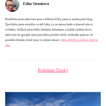
Edita Strusková
Prodělala jsem rakovinu prsu a během léčby jsem si začala psát blog.
Zpočátku jsem netušila co mě čeká, co se mnou bude a hlavně zda to
zvládnu. Jelikož jsem těžko hledala informace a každé zadání slova
rakovina do googlu mou psychiku poslalo dolů, rozhodla jsem se, že
pomůžu ženám, které jsou ve stejné situaci.
Můj příběh si můžete přečíst
zde:
Podobné články