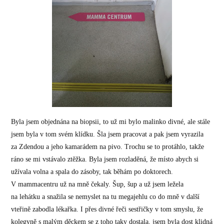
Byla jsem objednána na biopsii, to už mi bylo malinko divné, ale stále
jsem byla v tom svém klídku. Šla jsem pracovat a pak jsem vyrazila
za Zdendou a jeho kamarádem na pivo. Trochu se to protáhlo, takže
ráno se mi vstávalo ztěžka. Byla jsem rozladěná, že místo abych si
užívala volna a spala do zásoby, tak běhám po doktorech.
V mammacentru už na mně čekaly. Šup, šup a už jsem ležela
na lehátku a snažila se nemyslet na tu megajehlu co do mně v další
vteřině zabodla lékařka. I přes divné řeči sestřičky v tom smyslu, že
kolegyně s malým děckem se z toho taky dostala, jsem byla dost klidná