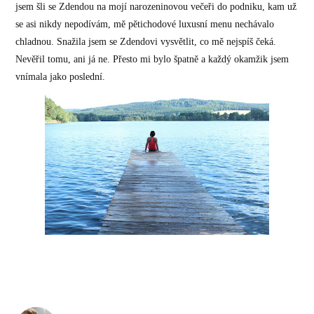
jsem šli se Zdendou na mojí narozeninovou večeři do podniku, kam už
se asi nikdy nepodívám, mě pětichodové luxusní menu nechávalo
chladnou. Snažila jsem se Zdendovi vysvětlit, co mě nejspíš čeká.
Nevěřil tomu, ani já ne. Přesto mi bylo špatně a každý okamžik jsem
vnímala jako poslední.