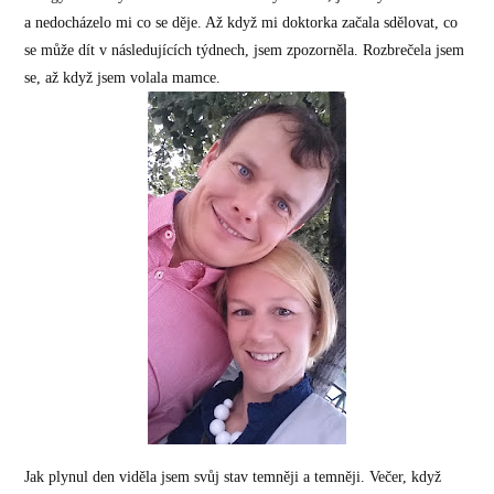
a nedocházelo mi co se děje. Až když mi doktorka začala sdělovat, co
se může dít v následujících týdnech, jsem zpozorněla. Rozbrečela jsem
se, až když jsem volala mamce.
Jak plynul den viděla jsem svůj stav temněji a temněji. Večer, když