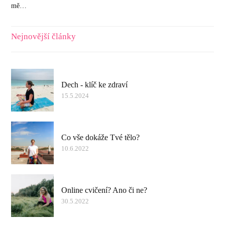
mě…
Nejnovější články
Dech - klíč ke zdraví
15.5.2024
Co vše dokáže Tvé tělo?
10.6.2022
Online cvičení? Ano či ne?
30.5.2022