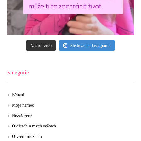
Načíst více
Sledovat na Instagramu
Kategorie
Běhání
Moje nemoc
Nezařazené
O dětech a mých světech
O všem možném