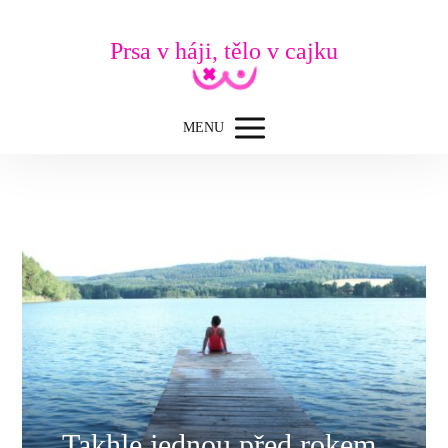
Prsa v háji, tělo v cajku
MENU
Takhle jednou před rokem