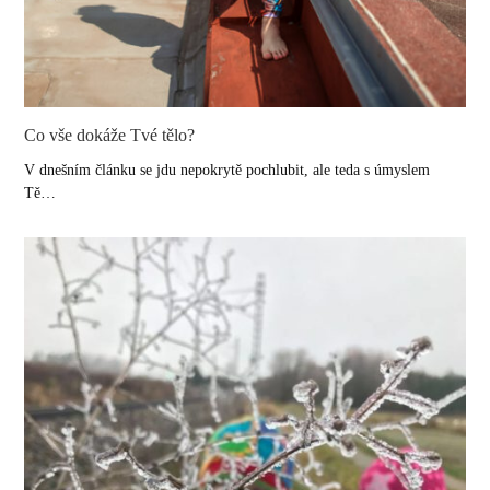
Co vše dokáže Tvé tělo?
V dnešním článku se jdu nepokrytě pochlubit, ale teda s úmyslem
Tě…