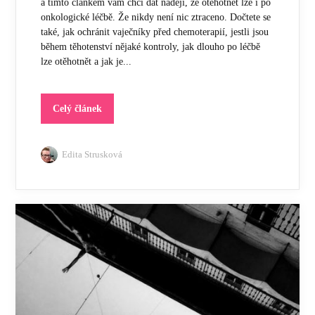
a tímto článkem vám chci dát naději, že otěhotnět lze i po
onkologické léčbě. Že nikdy není nic ztraceno. Dočtete se
také, jak ochránit vaječníky před chemoterapií, jestli jsou
během těhotenství nějaké kontroly, jak dlouho po léčbě
lze otěhotnět a jak je...
Celý článek
Edita Strusková