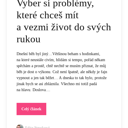
Vyber si problémy,
které chceš mít
a vezmi život do svých
rukou
Dnešní běh byl jiný…Většinou beham s hodinkami,
na které neustále civím, hlídám si tempo, pořád někam
spěchám a prostě, chtě nechtě se musím přiznat, že můj
běh je dost o výkonu. Což není špatně, ale někdy je fajn
vypnout a jen tak běžet… A dneska to tak bylo, protože
jinak bych se asi zbláznila. Všechno mi totiž padá
na hlavu. Doslova....
Celý článek
Edita Strusková