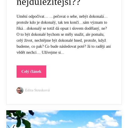
nejdůležitější??
Umění odpočívat… …pečovat o sebe, nebýt dokonalá…
protože kdo je dokonalý, tak ten končí…sám význam to
říká…dokonalý se totiž dá opsat i slovem dodělaný, ne?
O to být dokonalé bychom se měly snažit, ale pomalu,
celý život, nechtějme být dokonalé hned, protože, když
budeme, co pak? Co bude následovat poté? Já to raději ani
vědět nechci… Užívejme si...
Celý článek
Edita Strusková