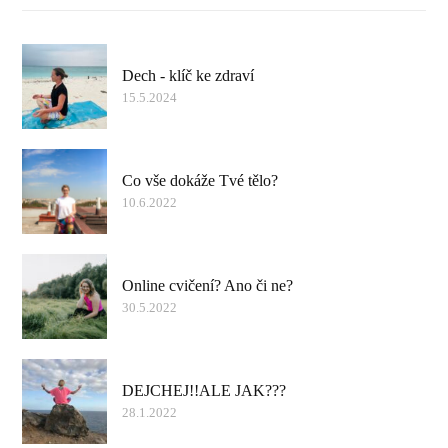
Dech - klíč ke zdraví
15.5.2024
Co vše dokáže Tvé tělo?
10.6.2022
Online cvičení? Ano či ne?
30.5.2022
DEJCHEJ!!ALE JAK???
28.1.2022