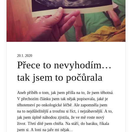
20.1. 2020
Přece to nevyhodím…
tak jsem to počůrala
Aneb příběh o tom, jak jsem přišla na to, že jsem těhotná.
V přechozím článku jsem tak nějak popisovala, jaké je
těhotenství po onkologické léčbě. Ale zapomněla jsem
na to nejdůležitější a troufnu si říct, i nejzábavnější. A to,
jak jsem úplně náhodou zjistila, že ve mě roste nový
život. Třetí dítě jsem chtěla. Na stáří, do baráku, říkala
jsem si. A loni na jaře mi nějak...