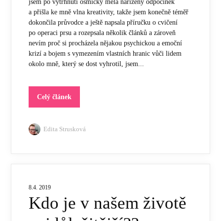
jsem po vytrhnutí osmičky měla nařízený odpočinek
a přišla ke mně vlna kreativity, takže jsem konečně téměř
dokončila průvodce a ještě napsala příručku o cvičení
po operaci prsu a rozepsala několik článků a zároveň
nevím proč si procházela nějakou psychickou a emoční
krizí a bojem s vymezením vlastních hranic vůči lidem
okolo mně, který se dost vyhrotil, jsem...
Celý článek
Edita Strusková
8.4. 2019
Kdo je v našem životě