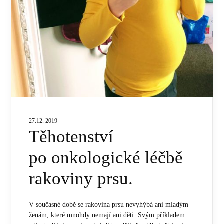
27.12. 2019
Těhotenství
po onkologické léčbě
rakoviny prsu.
V současné době se rakovina prsu nevyhýbá ani mladým
ženám, které mnohdy nemají ani děti. Svým příkladem