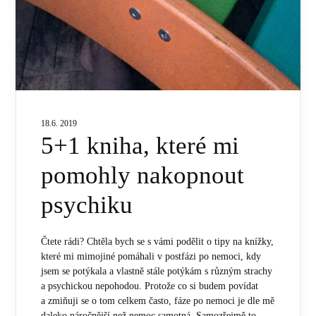
18.6. 2019
5+1 kniha, které mi
pomohly nakopnout
psychiku
Čtete rádi? Chtěla bych se s vámi podělit o tipy na knížky,
které mi mimojiné pomáhali v postfázi po nemoci, kdy
jsem se potýkala a vlastně stále potýkám s různým strachy
a psychickou nepohodou. Protože co si budem povídat
a zmiňuji se o tom celkem často, fáze po nemoci je dle mě
daleko náročnější než nemoc samotná. Samozřejmě to