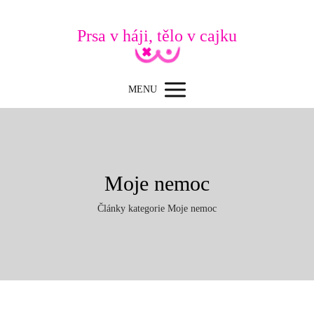
Prsa v háji, tělo v cajku
MENU
Moje nemoc
Články kategorie Moje nemoc