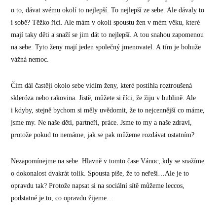
o to, dávat svému okolí to nejlepší. To nejlepší ze sebe. Ale dávaly to
i sobě? Těžko říci. Ale mám v okolí spoustu žen v mém věku, které
mají taky děti a snaží se jim dát to nejlepší. A tou snahou zapomenou
na sebe. Tyto ženy mají jeden společný jmenovatel. A tím je bohuže
vážná nemoc.
Čím dál častěji okolo sebe vidím ženy, které postihla roztroušená
skleróza nebo rakovina. Jistě, můžete si říci, že žiju v bublině. Ale
i kdyby, stejně bychom si měly uvědomit, že to nejcennější co máme,
jsme my. Ne naše děti, partneři, práce. Jsme to my a naše zdraví,
protože pokud to nemáme, jak se pak můžeme rozdávat ostatním?
Nezapomínejme na sebe. Hlavně v tomto čase Vánoc, kdy se snažíme
o dokonalost dvakrát tolik. Spousta píše, že to neřeší…Ale je to
opravdu tak? Protože napsat si na sociální sítě můžeme leccos,
podstatné je to, co opravdu žijeme…