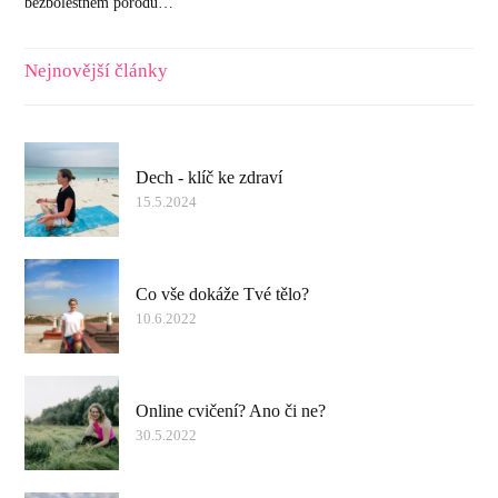
bezbolestném porodu…
Nejnovější články
Dech - klíč ke zdraví
15.5.2024
Co vše dokáže Tvé tělo?
10.6.2022
Online cvičení? Ano či ne?
30.5.2022