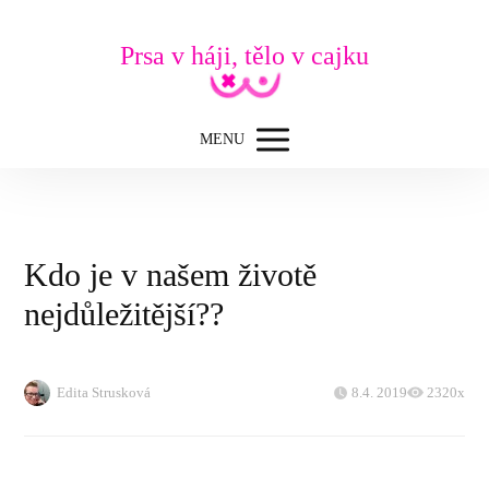
Prsa v háji, tělo v cajku
MENU
Kdo je v našem životě
nejdůležitější??
Edita Strusková
8.4. 2019
2320x