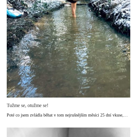
Tužme se, otužme se!
Poté co jsem zvládla běhat v tom nejrušnějším měsíci 25 dní vkuse,…