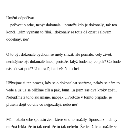
Umění odpočívat…
…pečovat o sebe, nebýt dokonalá…protože kdo je dokonalý, tak ten
končí…sám význam to říká…dokonalý se totiž dá opsat i slovem
dodělaný, ne?
O to být dokonalé bychom se měly snažit, ale pomalu, celý život,
nechtějme být dokonalé hned, protože, když budeme, co pak? Co bude
následovat poté? Já to raději ani vědět nechci…
Užívejme si ten proces, kdy se o dokonalost snažíme, někdy se nám to
vede a už už se blížíme cíli a pak, bum…a jsem zas dva kroky zpět…
Nebuďme z toho zklamané, naopak…Protože v tomto případě, je
plusem dojít do cíle co nejpozději, nebo ne?
Mám okolo sebe spoustu žen, které se o to snažily. Spousta z nich by
možná řekla, že to tak není, že to tak nebylo. Že jen žily a snažily se