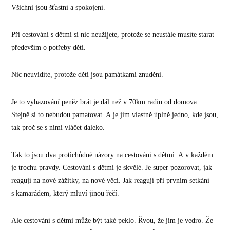
Všichni jsou šťastní a spokojení.
Při cestování s dětmi si nic neužijete, protože se neustále musíte starat
především o potřeby dětí.
Nic neuvidíte, protože děti jsou památkami znuděni.
Je to vyhazování peněz brát je dál než v 70km radiu od domova.
Stejně si to nebudou pamatovat. A je jim vlastně úplně jedno, kde jsou,
tak proč se s nimi vláčet daleko.
Tak to jsou dva protichůdné názory na cestování s dětmi. A v každém
je trochu pravdy. Cestování s dětmi je skvělé. Je super pozorovat, jak
reagují na nové zážitky, na nové věci. Jak reagují při prvním setkání
s kamarádem, který mluví jinou řečí.
Ale cestování s dětmi může být také peklo. Řvou, že jim je vedro. Že