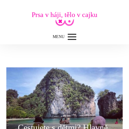
Prsa v háji, tělo v cajku
MENU
Cestujete s dětmi? Hlavně