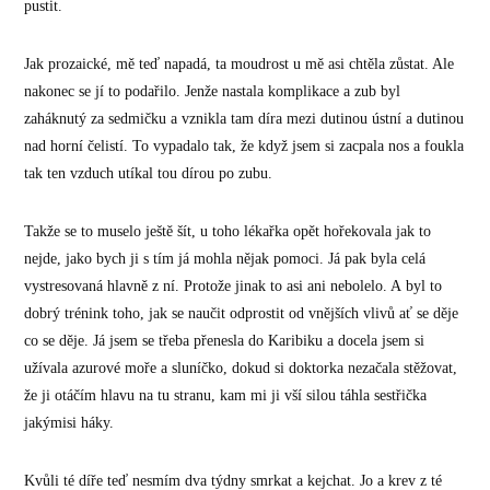
pustit.
Jak prozaické, mě teď napadá, ta moudrost u mě asi chtěla zůstat. Ale
nakonec se jí to podařilo. Jenže nastala komplikace a zub byl
zaháknutý za sedmičku a vznikla tam díra mezi dutinou ústní a dutinou
nad horní čelistí. To vypadalo tak, že když jsem si zacpala nos a foukla
tak ten vzduch utíkal tou dírou po zubu.
Takže se to muselo ještě šít, u toho lékařka opět hořekovala jak to
nejde, jako bych ji s tím já mohla nějak pomoci. Já pak byla celá
vystresovaná hlavně z ní. Protože jinak to asi ani nebolelo. A byl to
dobrý trénink toho, jak se naučit odprostit od vnějších vlivů ať se děje
co se děje. Já jsem se třeba přenesla do Karibiku a docela jsem si
užívala azurové moře a sluníčko, dokud si doktorka nezačala stěžovat,
že ji otáčím hlavu na tu stranu, kam mi ji vší silou táhla sestřička
jakýmisi háky.
Kvůli té díře teď nesmím dva týdny smrkat a kejchat. Jo a krev z té