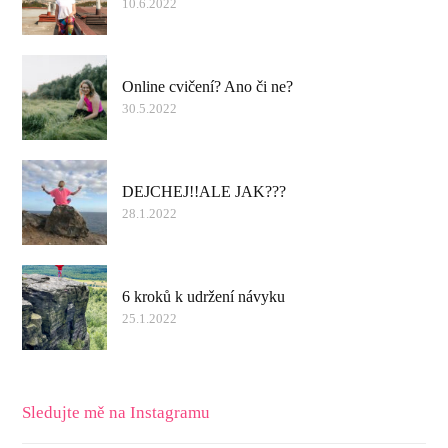
10.6.2022
Online cvičení? Ano či ne?
30.5.2022
DEJCHEJ!!ALE JAK???
28.1.2022
6 kroků k udržení návyku
25.1.2022
Sledujte mě na Instagramu