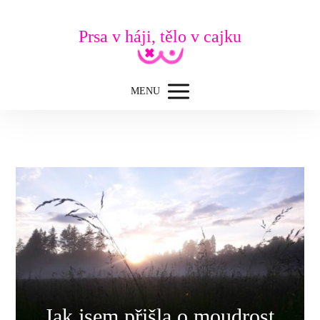
Prsa v háji, tělo v cajku
MENU
Jak jsem přišla o moudrost