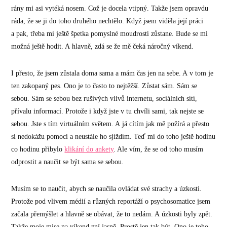
rány mi asi vytéká nosem. Což je docela vtipný. Takže jsem opravdu
ráda, že se ji do toho druhého nechtělo. Když jsem viděla její práci
a pak, třeba mi ještě špetka pomyslné moudrosti zůstane. Bude se mi
možná ještě hodit. A hlavně, zdá se že mě čeká náročný víkend.
I přesto, že jsem zůstala doma sama a mám čas jen na sebe. A v tom je
ten zakopaný pes. Ono je to často to nejtěžší. Zůstat sám. Sám se
sebou. Sám se sebou bez rušivých vlivů internetu, sociálních sítí,
přívalu informací. Protože i když jste v tu chvíli sami, tak nejste se
sebou. Jste s tím virtuálním světem. A já cítím jak mě požírá a přesto
si nedokážu pomoci a neustále ho sjíždím. Teď mi do toho ještě hodinu
co hodinu přibylo
klikání do ankety
. Ale vím, že se od toho musím
odprostit a naučit se být sama se sebou.
Musím se to naučit, abych se naučila ovládat své strachy a úzkosti.
Protože pod vlivem médií a různých reportáží o psychosomatice jsem
začala přemýšlet a hlavně se obávat, že to nedám. A úzkosti byly zpět.
Takže moje mise na víkend zní jasně. Prostě jen tak být. Ono je toho