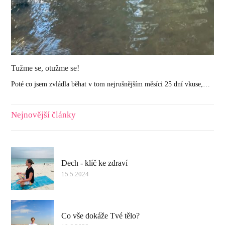
Tužme se, otužme se!
Poté co jsem zvládla běhat v tom nejrušnějším měsíci 25 dní vkuse,…
Nejnovější články
Dech - klíč ke zdraví
15.5.2024
Co vše dokáže Tvé tělo?