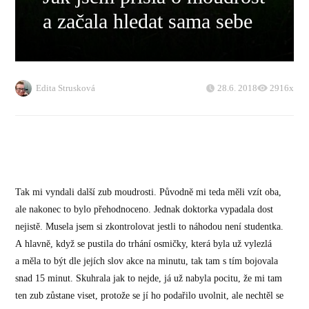
a začala hledat sama sebe
Edita Strusková
28.6. 2018
2916x
Tak mi vyndali další zub moudrosti. Původně mi teda měli vzít oba,
ale nakonec to bylo přehodnoceno. Jednak doktorka vypadala dost
nejistě. Musela jsem si zkontrolovat jestli to náhodou není studentka.
A hlavně, když se pustila do trhání osmičky, která byla už vylezlá
a měla to být dle jejích slov akce na minutu, tak tam s tím bojovala
snad 15 minut. Skuhrala jak to nejde, já už nabyla pocitu, že mi tam
ten zub zůstane viset, protože se jí ho podařilo uvolnit, ale nechtěl se