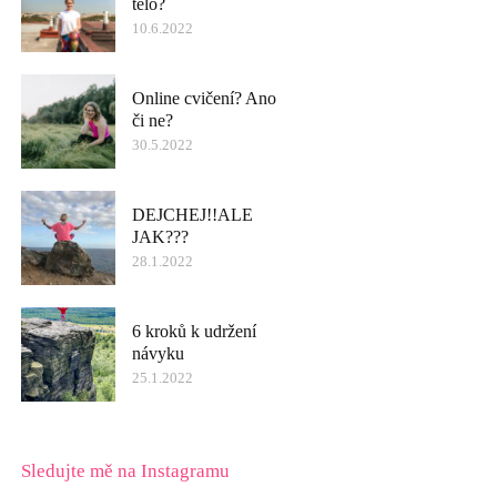
tělo?
10.6.2022
Online cvičení? Ano
či ne?
30.5.2022
DEJCHEJ!!ALE
JAK???
28.1.2022
6 kroků k udržení
návyku
25.1.2022
Sledujte mě na Instagramu