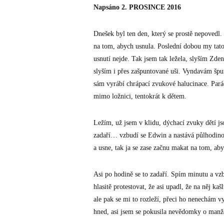
Napsáno 2. PROSINCE 2016
Dnešek byl ten den, který se prostě nepovedl.
na tom, abych usnula. Poslední dobou my tato 
usnutí nejde. Tak jsem tak ležela, slyším Zde
slyším i přes zašpuntované uši. Vyndavám š
sám vyrábí chrápací zvukové halucinace. Pará
mimo ložnici, tentokrát k dětem.
Ležím, už jsem v klidu, dýchací zvuky dětí j
zadaří… vzbudí se Edwin a nastává půlhodinov
a usne, tak ja se zase začnu makat na tom, ab
Asi po hodině se to zadaří. Spím minutu a vzb
hlasitě protestovat, že asi upadl, že na něj k
ale pak se mi to rozleží, přeci ho nenechám v
hned, asi jsem se pokusila nevědomky o manže