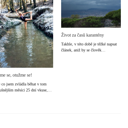
Život za časů karantény
Takhle, v této době je těžké napsat
článek, aniž by se člověk…
me se, otužme se!
 co jsem zvládla běhat v tom
rušnějším měsíci 25 dní vkuse,…