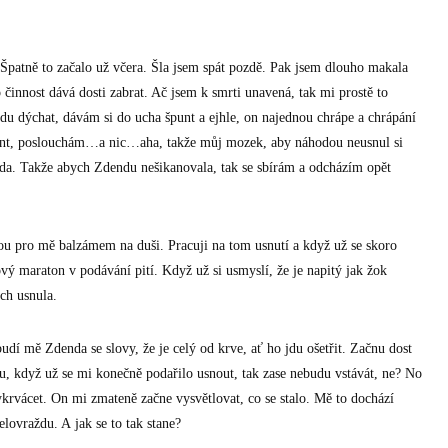
 Špatně to začalo už včera. Šla jsem spát pozdě. Pak jsem dlouho makala
činnost dává dosti zabrat. Ač jsem k smrti unavená, tak mi prostě to
ndu dýchat, dávám si do ucha špunt a ejhle, on najednou chrápe a chrápání
punt, poslouchám…a nic…aha, takže můj mozek, aby náhodou neusnul si
da. Takže abych Zdendu nešikanovala, tak se sbírám a odcházím opět
sou pro mě balzámem na duši. Pracuji na tom usnutí a když už se skoro
ý maraton v podávání pití. Když už si usmyslí, že je napitý jak žok
ych usnula.
udí mě Zdenda se slovy, že je celý od krve, ať ho jdu ošetřit. Začnu dost
ašlu, když už se mi konečně podařilo usnout, tak zase nebudu vstávát, ne? No
ykrvácet. On mi zmateně začne vysvětlovat, co se stalo. Mě to dochází
lovraždu. A jak se to tak stane?