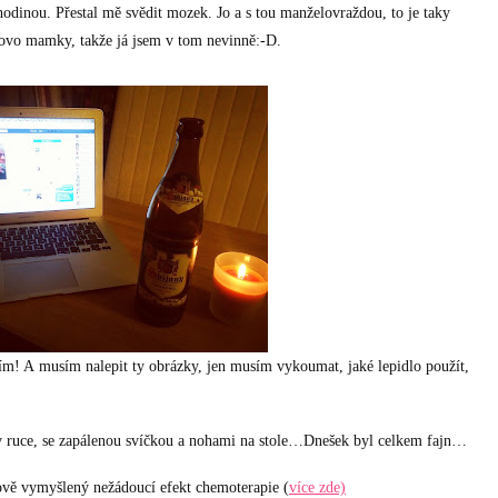
odinou. Přestal mě svědit mozek. Jo a s tou manželovraždou, to je taky
ovo mamky, takže já jsem v tom nevinně:-D.
ším! A musím nalepit ty obrázky, jen musím vykoumat, jaké lepidlo použít,
v ruce, se zapálenou svíčkou a nohami na stole…Dnešek byl celkem fajn…
ově vymyšlený nežádoucí efekt chemoterapie (
více zde)