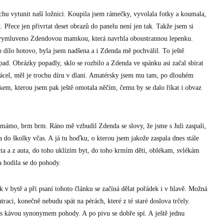
rochu vytunit naší ložnici. Koupila jsem rámečky, vyvolala fotky a koumala,
. Přece jen přivrtat deset obrazů do panelu není jen tak. Takže jsem si
o vymluveno Zdendovou mamkou, která navrhla oboustrannou lepenku.
o dílo hotovo, byla jsem nadšena a i Zdenda mě pochválil. To ještě
ad. Obrázky popadly, sklo se rozbilo a Zdenda ve spánku asi začal sbírat
ácel, měl je trochu díru v dlani. Amatérsky jsem mu tam, po dlouhém
zkem, kterou jsem pak ještě omotala něčím, čemu by se dalo říkat i obvaz
ámo, brm brm. Ráno mě vzbudil Zdenda se slovy, že jsme s Juli zaspali,
a do školky včas. A já tu hoďku, o kterou jsem jakože zaspala dnes stále
a a z auta, do toho uklízím byt, do toho krmím děti, oblékam, svlékám
 a hodila se do pohody.
v bytě a při psaní tohoto článku se začíná dělat pořádek i v hlavě. Možná
aci, konečně nebudu spát na pérách, které z té staré doslova trčely.
 s kávou synonymem pohody. A po pivu se dobře spí. A ještě jednu