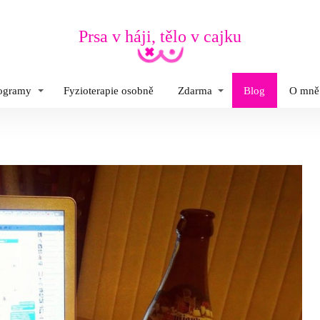
Prsa v háji, tělo v cajku
rogramy
Fyzioterapie osobně
Zdarma
Blog
O mně