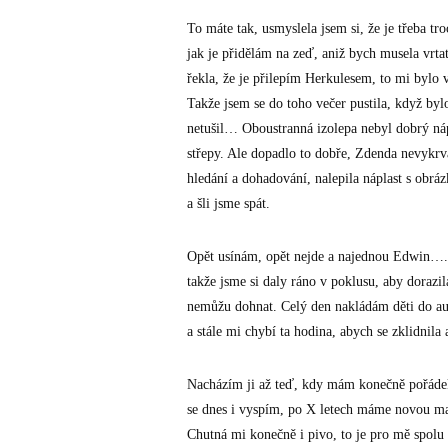
To máte tak, usmyslela jsem si, že je třeba t
jak je přidělám na zeď, aniž bych musela vrtat
řekla, že je přilepím Herkulesem, to mi byl
Takže jsem se do toho večer pustila, když byl
netušil… Oboustranná izolepa nebyl dobrý náp
střepy. Ale dopadlo to dobře, Zdenda nevykrv
hledání a dohadování, nalepila náplast s obrá
a šli jsme spát.
Opět usínám, opět nejde a najednou Edwin….m
takže jsme si daly ráno v poklusu, aby dorazil
nemůžu dohnat. Celý den nakládám děti do aut
a stále mi chybí ta hodina, abych se zklidnila
Nacházím ji až teď, kdy mám konečně pořádek 
se dnes i vyspím, po X letech máme novou matr
Chutná mi konečně i pivo, to je pro mě spolu