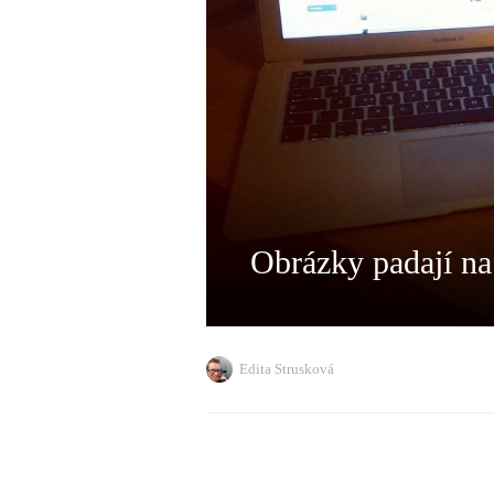
Obrázky padají n
Edita Strusková