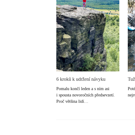
6 kroků k udržení návyku
Tuž
Pomalu končí leden a s ním asi
Poté
i spousta novoročních předsevzetí.
nej
Proč většina lidí…