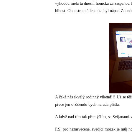
výhodou měla ta dnešní honička za zaspanou h
blbost. Oboustranná lepenka byl nápad Zdend
A čeká nás skvělý rodinný víkend!!! Už se tě
přece jen o Zdendu bych nerada přišla.
A když nad tím tak přemýšlím, se Svijanami 
P.S. pro nezasvěcené, svědící mozek je můj n