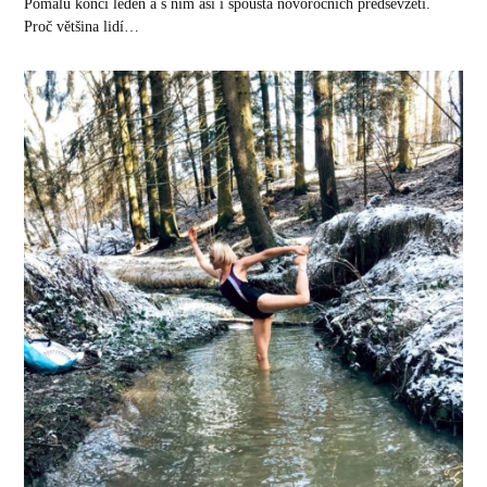
Pomalu končí leden a s ním asi i spousta novoročních předsevzetí.
Proč většina lidí…