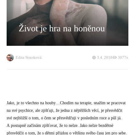
Život je hra na honěnou
Edita Strusková
3.4. 2018
3077x
Jako, je to všechno na houby…Chodím na terapie, snažím se pracovat
na své psychice, ale zjišťuji, že jedna z nějtěžších věcí, je přesvědčit
své nejbližší o tom, o čem se přesvědčuji v posledním roce a půl já.
A postupně začínám zjišťovat, že to nelze. Jako nelze bezdětné
přesvědčit o tom, že s dětmi přijdou o většinu svého času jen pro sebe.