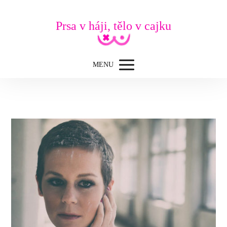
Prsa v háji, tělo v cajku
MENU