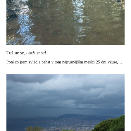
Tužme se, otužme se!
Poté co jsem zvládla běhat v tom nejrušnějším měsíci 25 dní vkuse,…