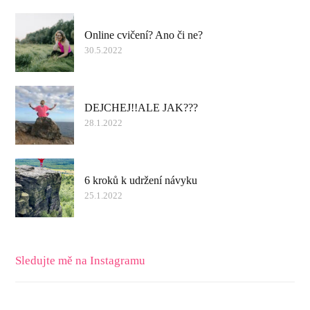
Online cvičení? Ano či ne?
30.5.2022
DEJCHEJ!!ALE JAK???
28.1.2022
6 kroků k udržení návyku
25.1.2022
Sledujte mě na Instagramu