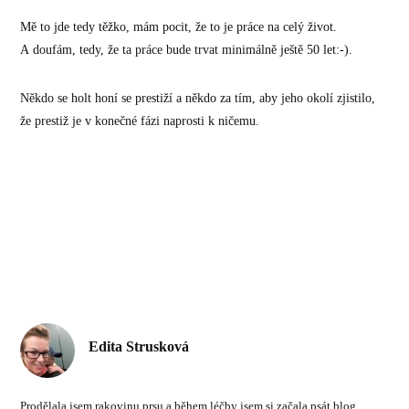
Mě to jde tedy těžko, mám pocit, že to je práce na celý život.
A doufám, tedy, že ta práce bude trvat minimálně ještě 50 let:-).
Někdo se holt honí se prestiží a někdo za tím, aby jeho okolí zjistilo,
že prestiž je v konečné fázi naprosti k ničemu.
Edita Strusková
Prodělala jsem rakovinu prsu a během léčby jsem si začala psát blog.