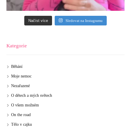
Načíst více
Sledovat na Instagramu
Kategorie
Běhání
Moje nemoc
Nezařazené
O dětech a mých světech
O všem možném
On the road
Tělo v cajku