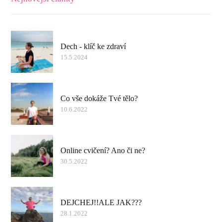
Dech - klíč ke zdraví
15.5.2024
Co vše dokáže Tvé tělo?
10.6.2022
Online cvičení? Ano či ne?
30.5.2022
DEJCHEJ!!ALE JAK???
28.1.2022