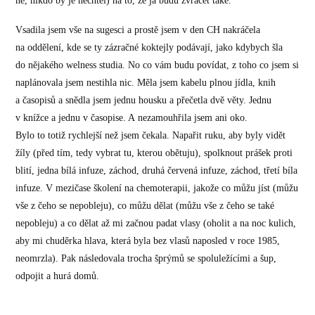
ne, nikdo by je nechtěl) na to, že já budu zvracet také.
Vsadila jsem vše na sugesci a prostě jsem v den CH nakráčela
na oddělení, kde se ty zázračné koktejly podávají, jako kdybych šla
do nějakého welness studia. No co vám budu povídat, z toho co jsem si
naplánovala jsem nestihla nic. Měla jsem kabelu plnou jídla, knih
a časopisů a snědla jsem jednu housku a přečetla dvě věty. Jednu
v knížce a jednu v časopise. A nezamouhřila jsem ani oko.
Bylo to totiž rychlejší než jsem čekala. Napařit ruku, aby byly vidět
žíly (před tím, tedy vybrat tu, kterou obětuju), spolknout prášek proti
blití, jedna bílá infuze, záchod, druhá červená infuze, záchod, třetí bíla
infuze. V mezičase školení na chemoterapii, jakože co můžu jíst (můžu
vše z čeho se nepobleju), co můžu dělat (můžu vše z čeho se také
nepobleju) a co dělat až mi začnou padat vlasy (oholit a na noc kulich,
aby mi chuděrka hlava, která byla bez vlasů naposled v roce 1985,
neomrzla). Pak následovala trocha šprýmů se spoluležícími a šup,
odpojit a hurá domů.