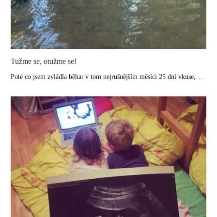
Tužme se, otužme se!
Poté co jsem zvládla běhat v tom nejrušnějším měsíci 25 dní vkuse,…