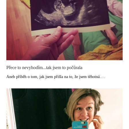
Přece to nevyhodím...tak jsem to počůrala
Aneb příběh o tom, jak jsem přišla na to, že jsem těhotná.…