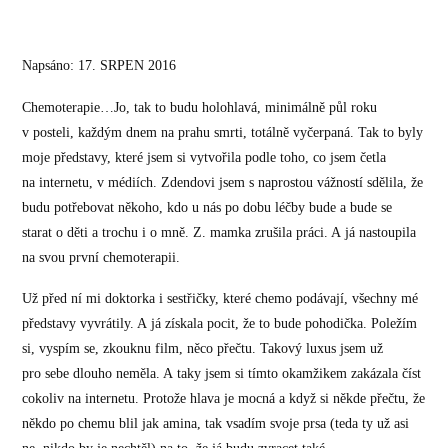
Napsáno: 17. SRPEN 2016
Chemoterapie…Jo, tak to budu holohlavá, minimálně půl roku
v posteli, každým dnem na prahu smrti, totálně vyčerpaná. Tak to byly
moje představy, které jsem si vytvořila podle toho, co jsem četla
na internetu, v médiích. Zdendovi jsem s naprostou vážností sdělila, že
budu potřebovat někoho, kdo u nás po dobu léčby bude a bude se
starat o děti a trochu i o mně. Z. mamka zrušila práci. A já nastoupila
na svou první chemoterapii.
Už před ní mi doktorka i sestřičky, které chemo podávají, všechny mé
představy vyvrátily. A já získala pocit, že to bude pohodička. Poležím
si, vyspím se, zkouknu film, něco přečtu. Takový luxus jsem už
pro sebe dlouho neměla. A taky jsem si tímto okamžikem zakázala číst
cokoliv na internetu. Protože hlava je mocná a když si někde přečtu, že
někdo po chemu blil jak amina, tak vsadím svoje prsa (teda ty už asi