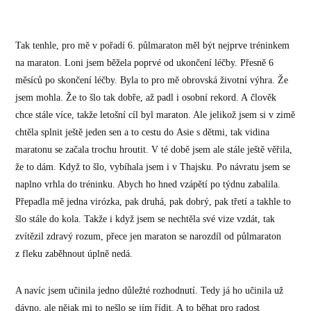
Tak tenhle, pro mě v pořadí 6. půlmaraton měl být nejprve tréninkem
na maraton. Loni jsem běžela poprvé od ukončení léčby. Přesně 6
měsíců po skončení léčby. Byla to pro mě obrovská životní výhra. Že
jsem mohla. Že to šlo tak dobře, až padl i osobní rekord. A člověk
chce stále více, takže letošní cíl byl maraton. Ale jelikož jsem si v zimě
chtěla splnit ještě jeden sen a to cestu do Asie s dětmi, tak vidina
maratonu se začala trochu hroutit. V té době jsem ale stále ještě věřila,
že to dám. Když to šlo, vybíhala jsem i v Thajsku. Po návratu jsem se
naplno vrhla do tréninku. Abych ho hned vzápětí po týdnu zabalila.
Přepadla mě jedna virózka, pak druhá, pak dobrý, pak třetí a takhle to
šlo stále do kola. Takže i když jsem se nechtěla své vize vzdát, tak
zvítězil zdravý rozum, přece jen maraton se narozdíl od půlmaraton
z fleku zaběhnout úplně nedá.
A navíc jsem učinila jedno důležté rozhodnutí. Tedy já ho učinila už
dávno, ale nějak mi to nešlo se jím řídit. A to běhat pro radost