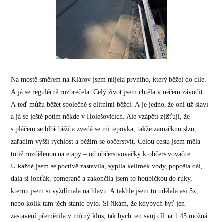
Na mostě směrem na Klárov jsem míjela prvního, který běžel do cíle.
A já se regulérně rozbrečela. Celý život jsem chtěla v něčem závodit.
A teď můžu běžet společně s elitními běžci. A je jedno, že oni už slaví
a já se ještě potím někde v Holešovicích. Ale vzápětí zjišťuji, že
s pláčem se blbě běží a zvedá se mi tepovka, takže zamáčknu slzu,
zařadím vyšší rychlost a běžím se občerstvit. Celou cestu jsem měla
totiž rozdělenou na etapy – od občerstvovačky k občerstvovačce.
U každé jsem se poctivě zastavila, vypila kelímek vody, popošla dál,
dala si ionťák, pomeranč a zakončila jsem to houbičkou do ruky,
kterou jsem si vyždímala na hlavu. A takhle jsem to udělala asi 5x,
nebo kolik tam těch stanic bylo. Si říkám, že kdybych byť jen
zastavení přeměnila v mírný klus, tak bych ten svůj cíl na 1:45 možná