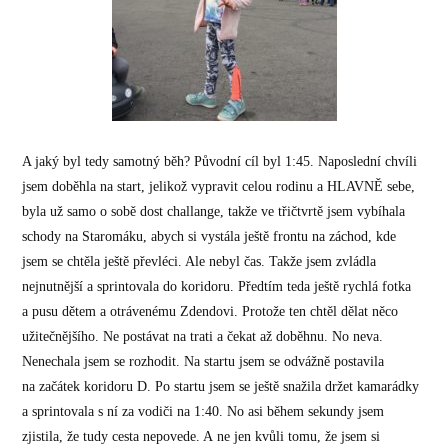
A jaký byl tedy samotný běh? Původní cíl byl 1:45. Naposlední chvíli
jsem doběhla na start, jelikož vypravit celou rodinu a HLAVNĚ sebe,
byla už samo o sobě dost challange, takže ve třičtvrtě jsem vybíhala
schody na Staromáku, abych si vystála ještě frontu na záchod, kde
jsem se chtěla ještě převléci. Ale nebyl čas. Takže jsem zvládla
nejnutnější a sprintovala do koridoru. Předtím teda ještě rychlá fotka
a pusu dětem a otrávenému Zdendovi. Protože ten chtěl dělat něco
užitečnějšího. Ne postávat na trati a čekat až doběhnu. No neva.
Nenechala jsem se rozhodit. Na startu jsem se odvážně postavila
na začátek koridoru D. Po startu jsem se ještě snažila držet kamarádky
a sprintovala s ní za vodiči na 1:40. No asi během sekundy jsem
zjistila, že tudy cesta nepovede. A ne jen kvůli tomu, že jsem si