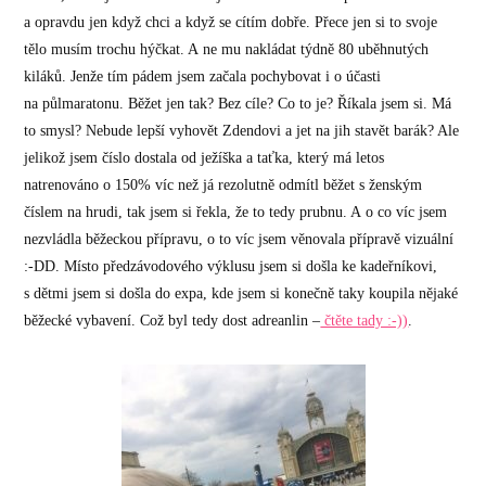
a opravdu jen když chci a když se cítím dobře. Přece jen si to svoje
tělo musím trochu hýčkat. A ne mu nakládat týdně 80 uběhnutých
kiláků. Jenže tím pádem jsem začala pochybovat i o účasti
na půlmaratonu. Běžet jen tak? Bez cíle? Co to je? Říkala jsem si. Má
to smysl? Nebude lepší vyhovět Zdendovi a jet na jih stavět barák? Ale
jelikož jsem číslo dostala od ježíška a taťka, který má letos
natrenováno o 150% víc než já rezolutně odmítl běžet s ženským
číslem na hrudi, tak jsem si řekla, že to tedy prubnu. A o co víc jsem
nezvládla běžeckou přípravu, o to víc jsem věnovala přípravě vizuální
:-DD. Místo předzávodového výklusu jsem si došla ke kadeřníkovi,
s dětmi jsem si došla do expa, kde jsem si konečně taky koupila nějaké
běžecké vybavení. Což byl tedy dost adreanlin –
čtěte tady :-))
.