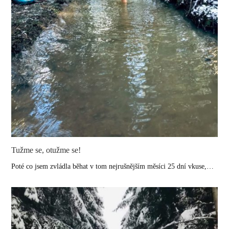
Tužme se, otužme se!
Poté co jsem zvládla běhat v tom nejrušnějším měsíci 25 dní vkuse,…