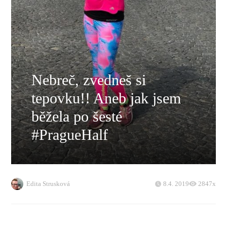
Nebreč, zvedneš si
tepovku!! Aneb jak jsem
běžela po šesté
#PragueHalf
Edita Strusková
8.4. 2019
2847x