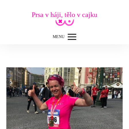
Prsa v háji, tělo v cajku
MENU