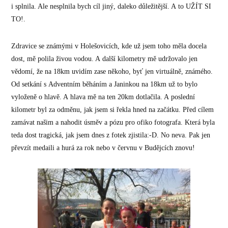
i splnila. Ale nesplnila bych cíl jiný, daleko důležitější. A to UŽÍT SI
TO!.
Zdravice se známými v Holešovicích, kde už jsem toho měla docela
dost, mě polila živou vodou. A další kilometry mě udržovalo jen
vědomí, že na 18km uvidím zase někoho, byť jen virtuálně, známého.
Od setkání s Adventním běháním a Janinkou na 18km už to bylo
vyloženě o hlavě. A hlava mě na ten 20km dotlačila. A poslední
kilometr byl za odměnu, jak jsem si řekla hned na začátku. Před cílem
zamávat našim a nahodit úsměv a pózu pro ofiko fotografa. Která byla
teda dost tragická, jak jsem dnes z fotek zjistila:-D. No neva. Pak jen
převzít medaili a hurá za rok nebo v červnu v Budějcích znovu!