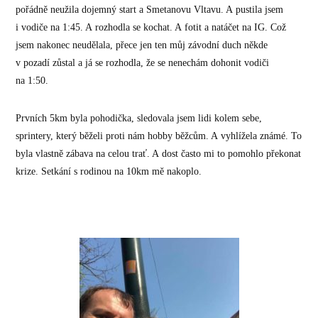
pořádně neužila dojemný start a Smetanovu Vltavu. A pustila jsem
i vodiče na 1:45. A rozhodla se kochat. A fotit a natáčet na IG. Což
jsem nakonec neudělala, přece jen ten můj závodní duch někde
v pozadí zůstal a já se rozhodla, že se nenechám dohonit vodiči
na 1:50.
Prvních 5km byla pohodička, sledovala jsem lidi kolem sebe,
sprintery, který běželi proti nám hobby běžcům. A vyhlížela známé. To
byla vlastně zábava na celou trať. A dost často mi to pomohlo překonat
krize. Setkání s rodinou na 10km mě nakoplo.