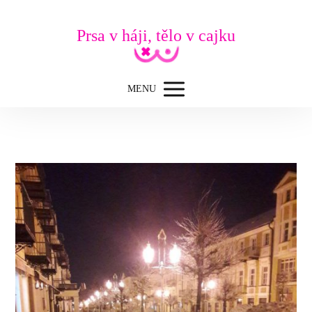
Prsa v háji, tělo v cajku
MENU