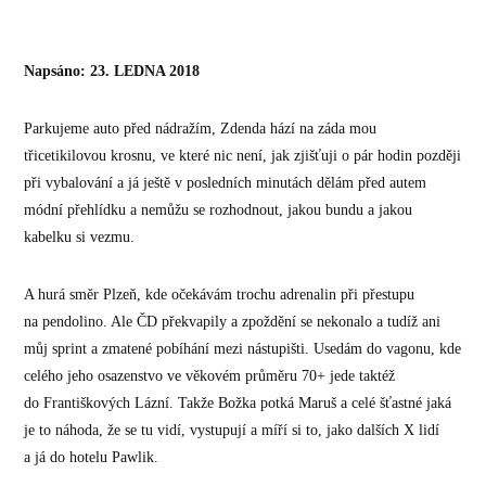
Napsáno: 23. LEDNA 2018
Parkujeme auto před nádražím, Zdenda hází na záda mou
třicetikilovou krosnu, ve které nic není, jak zjišťuji o pár hodin později
při vybalování a já ještě v posledních minutách dělám před autem
módní přehlídku a nemůžu se rozhodnout, jakou bundu a jakou
kabelku si vezmu.
A hurá směr Plzeň, kde očekávám trochu adrenalin při přestupu
na pendolino. Ale ČD překvapily a zpoždění se nekonalo a tudíž ani
můj sprint a zmatené pobíhání mezi nástupišti. Usedám do vagonu, kde
celého jeho osazenstvo ve věkovém průměru 70+ jede taktéž
do Františkových Lázní. Takže Božka potká Maruš a celé šťastné jaká
je to náhoda, že se tu vidí, vystupují a míří si to, jako dalších X lidí
a já do hotelu Pawlik.