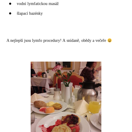
vodní lymfatickou masáž
šlapací bazénky
A nejlepší jsou lymfo procedury! A snídaně, obědy a večeře