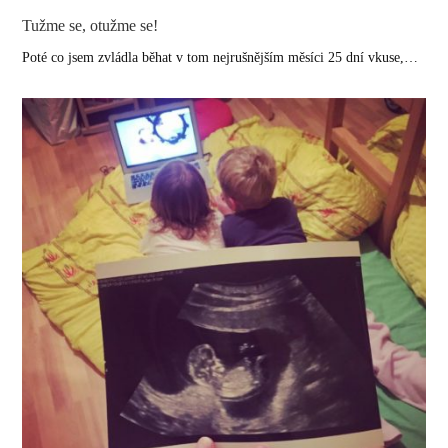
Tužme se, otužme se!
Poté co jsem zvládla běhat v tom nejrušnějším měsíci 25 dní vkuse,…