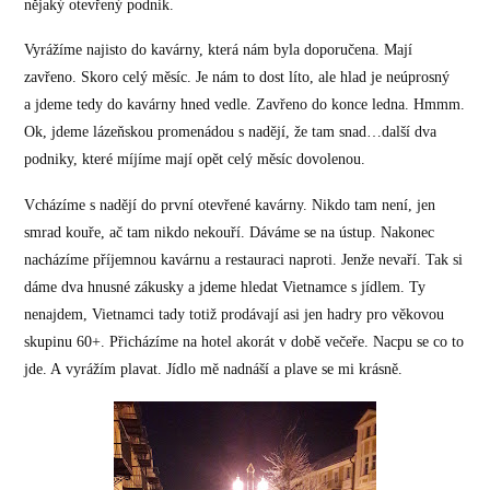
nějaký otevřený podnik.
Vyrážíme najisto do kavárny, která nám byla doporučena. Mají
zavřeno. Skoro celý měsíc. Je nám to dost líto, ale hlad je neúprosný
a jdeme tedy do kavárny hned vedle. Zavřeno do konce ledna. Hmmm.
Ok, jdeme lázeňskou promenádou s nadějí, že tam snad…další dva
podniky, které míjíme mají opět celý měsíc dovolenou.
Vcházíme s nadějí do první otevřené kavárny. Nikdo tam není, jen
smrad kouře, ač tam nikdo nekouří. Dáváme se na ústup. Nakonec
nacházíme příjemnou kavárnu a restauraci naproti. Jenže nevaří. Tak si
dáme dva hnusné zákusky a jdeme hledat Vietnamce s jídlem. Ty
nenajdem, Vietnamci tady totiž prodávají asi jen hadry pro věkovou
skupinu 60+. Přicházíme na hotel akorát v době večeře. Nacpu se co to
jde. A vyrážím plavat. Jídlo mě nadnáší a plave se mi krásně.