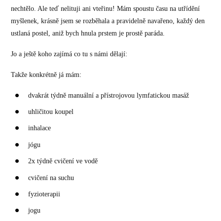
nechtělo. Ale teď nelituji ani vteřinu! Mám spoustu času na utřídění
myšlenek, krásně jsem se rozběhala a pravidelně navařeno, každý den
ustlaná postel, aniž bych hnula prstem je prostě paráda.
Jo a ještě koho zajímá co tu s námi dělají:
Takže konkrétně já mám:
dvakrát týdně manuální a přístrojovou lymfatickou masáž
uhličitou koupel
inhalace
jógu
2x týdně cvičení ve vodě
cvičení na suchu
fyzioterapii
jogu