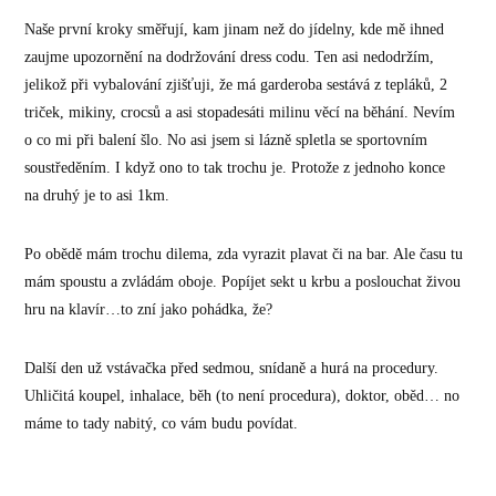
Naše první kroky směřují, kam jinam než do jídelny, kde mě ihned
zaujme upozornění na dodržování dress codu. Ten asi nedodržím,
jelikož při vybalování zjišťuji, že má garderoba sestává z tepláků, 2
triček, mikiny, crocsů a asi stopadesáti milinu věcí na běhání. Nevím
o co mi při balení šlo. No asi jsem si lázně spletla se sportovním
soustředěním. I když ono to tak trochu je. Protože z jednoho konce
na druhý je to asi 1km.
Po obědě mám trochu dilema, zda vyrazit plavat či na bar. Ale času tu
mám spoustu a zvládám oboje. Popíjet sekt u krbu a poslouchat živou
hru na klavír…to zní jako pohádka, že?
Další den už vstávačka před sedmou, snídaně a hurá na procedury.
Uhličitá koupel, inhalace, běh (to není procedura), doktor, oběd… no
máme to tady nabitý, co vám budu povídat.