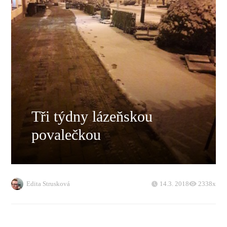
Tři týdny lázeňskou
povalečkou
Edita Strusková
14.3. 2018
2338x