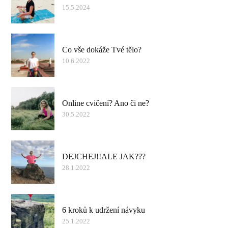
15.5.2024
Co vše dokáže Tvé tělo?
10.6.2022
Online cvičení? Ano či ne?
30.5.2022
DEJCHEJ!!ALE JAK???
28.1.2022
6 kroků k udržení návyku
25.1.2022