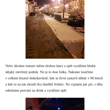
Večer dáváme tomuto městu druhou šanci a opět vyrážíme hledat
nějaký otevřený podnik. No je to dost fuška. Nakonec končíme
v celkem bizarní diskokavárně, kde se život zastavil někdy v 90.letech
a kde to na nás zkouší dva lázeňští šviháci. No vypijem pár piv, s díky
odmítáme pozvání na drink a vyrážíme zpět.