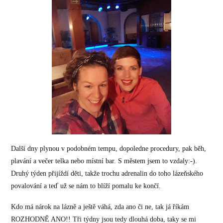
Další dny plynou v podobném tempu, dopoledne procedury, pak běh,
plavání a večer telka nebo místní bar. S městem jsem to vzdaly:-).
Druhý týden přijíždí děti, takže trochu adrenalin do toho lázeňského
povalování a teď už se nám to blíží pomalu ke končí.
Kdo má nárok na lázně a ještě váhá, zda ano či ne, tak já říkám
ROZHODNĚ ANO!! Tři týdny jsou tedy dlouhá doba, taky se mi