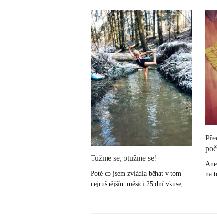
Pře
poč
Tužme se, otužme se!
Aneb
Poté co jsem zvládla běhat v tom
na t
nejrušnějším měsíci 25 dní vkuse,…