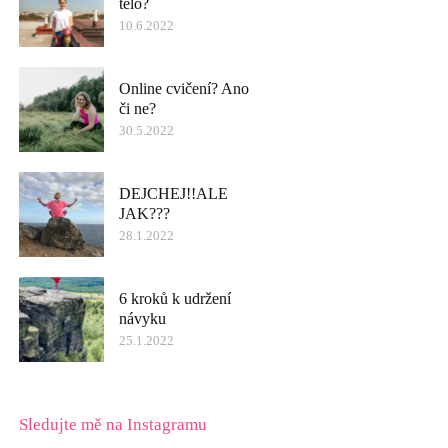
tělo?
10.6.2022
Online cvičení? Ano
či ne?
30.5.2022
DEJCHEJ!!ALE
JAK???
28.1.2022
6 kroků k udržení
návyku
25.1.2022
Sledujte mě na Instagramu