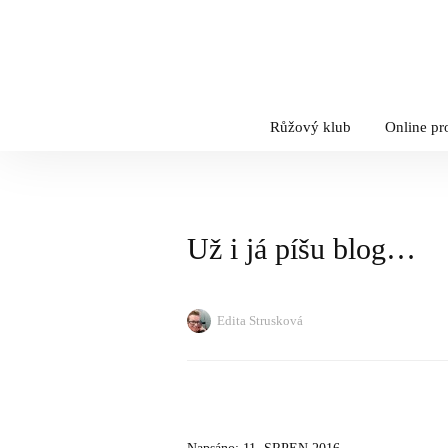
Růžový klub
Online p
Už i já píšu blog…
Edita Strusková