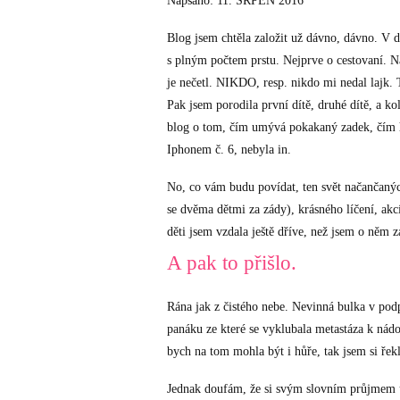
Napsáno: 11. SRPEN 2016
Blog jsem chtěla založit už dávno, dávno. V d
s plným počtem prstu. Nejprve o cestovaní. 
je nečetl. NIKDO, resp. nikdo mi nedal lajk. T
Pak jsem porodila první dítě, druhé dítě, a 
blog o tom, čím umývá pokakaný zadek, čím ho
Iphonem č. 6, nebyla in.
No, co vám budu povídat, ten svět načančaných
se dvěma dětmi za zády), krásného líčení, ak
děti jsem vzdala ještě dříve, než jsem o něm z
A pak to přišlo.
Rána jak z čistého nebe. Nevinná bulka v podp
panáku ze které se vyklubala metastáza k nádor
bych na tom mohla být i hůře, tak jsem si řekl
Jednak doufám, že si svým slovním průjmem 