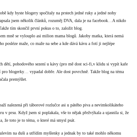
obě kdy byste blogery spočítaly na prstech jedné ruky a jedné nohy
Napsala jsem několik článků, rozuměj DVA, dala je na facebook…A nikdo
akže tím skončil první pokus o to, založit blog.
kolem mně se vylouplo asi milion mama blogů. Jakoby matka, která nemá
 posléze maže, co maže na sebe a kde dává kávu a fotí ji nejlépe
 dětí, pohodového sezení u kávy (pro mě dost sci-fi,v klidu si vypít kafe
cí pro blogerky… vypadal dobře. Ale dost povrchně. Takže blog na téma
ačala premýšlet.
aží nalezená při táborové rozlučce asi u pátého piva a nevimkolikáteho
u v prsu. Když jsem si poplakala, vše to nějak přežvýkala a ujasnila si, že
a, že toto je to téma, o které má smysl psát.
ulevím na duši a utřídím myšlenky a jednak by to také mohlo někomu