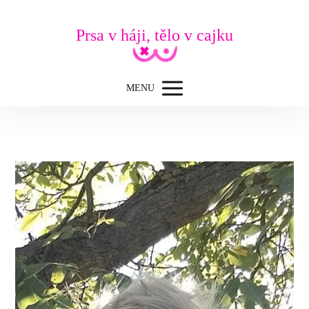
Prsa v háji, tělo v cajku
MENU