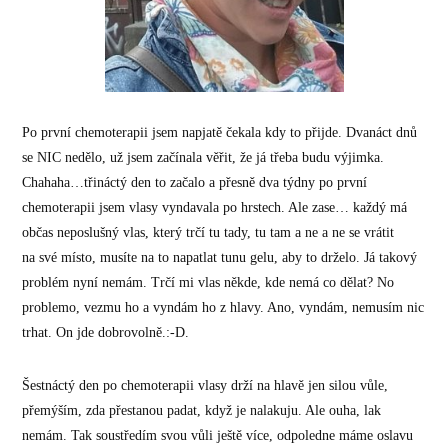
Po první chemoterapii jsem napjatě čekala kdy to přijde. Dvanáct dnů
se NIC nedělo, už jsem začínala věřit, že já třeba budu výjimka.
Chahaha…třináctý den to začalo a přesně dva týdny po první
chemoterapii jsem vlasy vyndavala po hrstech. Ale zase… každý má
občas neposlušný vlas, který trčí tu tady, tu tam a ne a ne se vrátit
na své místo, musíte na to napatlat tunu gelu, aby to drželo. Já takový
problém nyní nemám. Trčí mi vlas někde, kde nemá co dělat? No
problemo, vezmu ho a vyndám ho z hlavy. Ano, vyndám, nemusím nic
trhat. On jde dobrovolně.:-D.
Šestnáctý den po chemoterapii vlasy drží na hlavě jen silou vůle,
přemýším, zda přestanou padat, když je nalakuju. Ale ouha, lak
nemám. Tak soustředím svou vůli ještě více, odpoledne máme oslavu