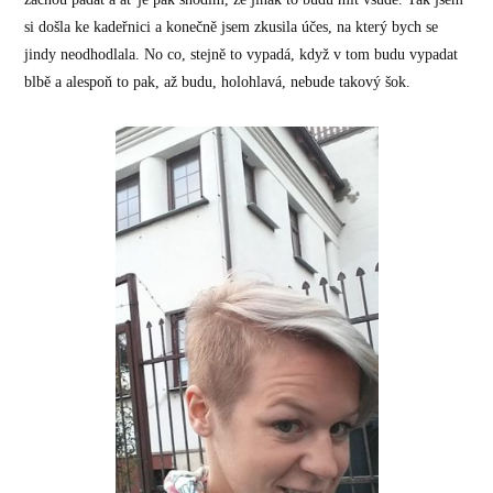
si došla ke kadeřnici a konečně jsem zkusila účes, na který bych se
jindy neodhodlala. No co, stejně to vypadá, když v tom budu vypadat
blbě a alespoň to pak, až budu, holohlavá, nebude takový šok.