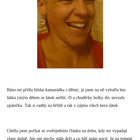
Ráno mi přišla hlídat kamarádka s dětmi, já jsem na ně vybafla bez
šátku (mým dětem se šátek nelíbí:-D a chuděrky holky div nevzaly
zpátečku. Tak si raději na hřiště a tak v zájmu všech beru šátek.
Chtěla jsem počkat se zveřejněním článku na dobu, kdy mi vypadají
vlasy úplně. Ale oni mrchy stále drží a co hůř mám pocit, že na temeni