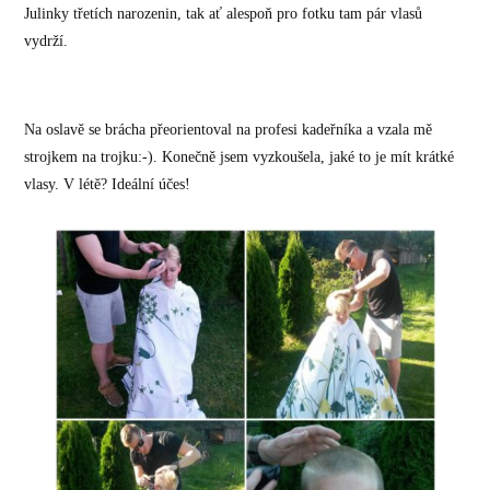
Julinky třetích narozenin, tak ať alespoň pro fotku tam pár vlasů
vydrží.
Na oslavě se brácha přeorientoval na profesi kadeřníka a vzala mě
strojkem na trojku:-). Konečně jsem vyzkoušela, jaké to je mít krátké
vlasy. V létě? Ideální účes!