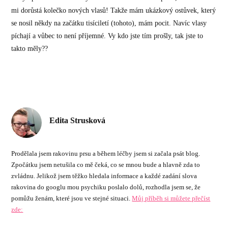
mi dorůstá kolečko nových vlasů! Takže mám ukázkový ostůvek, který
se nosil někdy na začátku tisíciletí (tohoto), mám pocit. Navíc vlasy
píchají a vůbec to není příjemné. Vy kdo jste tím prošly, tak jste to
takto měly??
Edita Strusková
Prodělala jsem rakovinu prsu a během léčby jsem si začala psát blog.
Zpočátku jsem netušila co mě čeká, co se mnou bude a hlavně zda to
zvládnu. Jelikož jsem těžko hledala informace a každé zadání slova
rakovina do googlu mou psychiku poslalo dolů, rozhodla jsem se, že
pomůžu ženám, které jsou ve stejné situaci.
Můj příběh si můžete přečíst
zde: