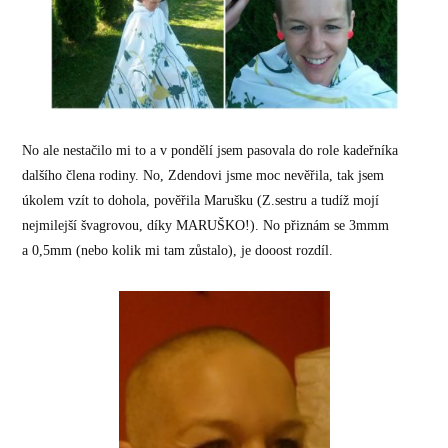
No ale nestačilo mi to a v pondělí jsem pasovala do role kadeřníka
dalšího člena rodiny. No, Zdendovi jsme moc nevěřila, tak jsem
úkolem vzít to dohola, pověřila Marušku (Z.sestru a tudíž mojí
nejmilejší švagrovou, díky MARUŠKO!). No přiznám se 3mmm
a 0,5mm (nebo kolik mi tam zůstalo), je dooost rozdíl.