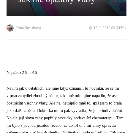
Edita Strusková
16.2. 2018
3450x
Napsáno 2.9.2016
Nevím jak u ostatních, ale mně když oznámili tu novinku, že se mi
v prsu zabydlel zhoubný nádor, tak mně mimojiné napadlo, že asi
poztrácím všechny vlasy. Ale ne, netrápilo mně to, spíš jsem to brala
jako další změnu. Doktorka mi to pak vyvrátila, že je to individuální.
No ale její slova záhy popřely sestřičky podávající chemoterapii. Tam
mi bylo s pevnou jistotou řečeno, že do 14 dnů mi vlasy opravdu
začnou padat a ať je pak shodím, že jinak to budu mít všude. Tak jsem