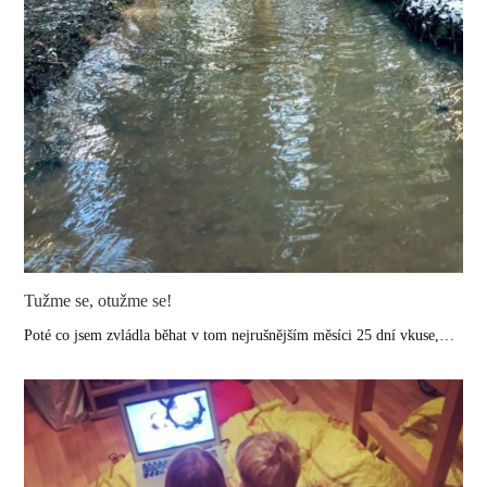
Tužme se, otužme se!
Poté co jsem zvládla běhat v tom nejrušnějším měsíci 25 dní vkuse,…