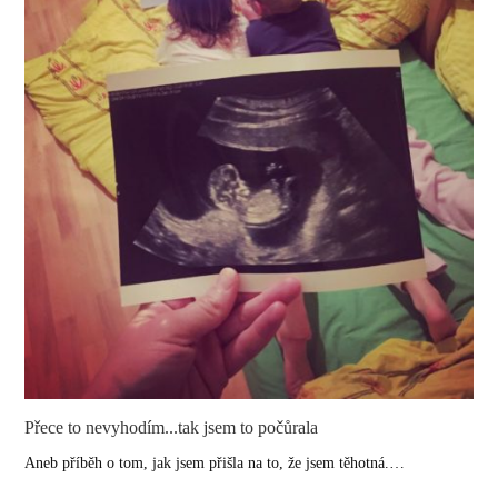
Přece to nevyhodím...tak jsem to počůrala
Aneb příběh o tom, jak jsem přišla na to, že jsem těhotná.…