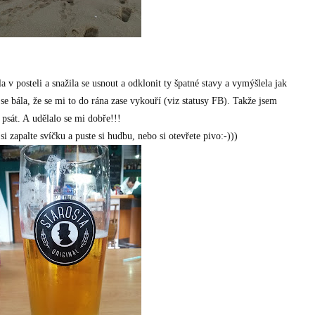
a v posteli a snažila se usnout a odklonit ty špatné stavy a vymýšlela jak
 se bála, že se mi to do rána zase vykouří (viz statusy FB). Takže jsem
 psát. A udělalo se mi dobře!!!
si zapalte svíčku a puste si hudbu, nebo si otevřete pivo:-)))