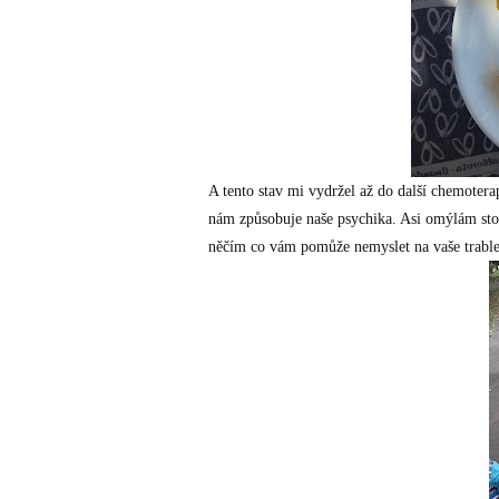
A tento stav mi vydržel až do další chemoter
nám způsobuje naše psychika. Asi omýlám stokr
něčím co vám pomůže nemyslet na vaše trable