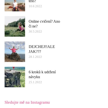
tělo?
10.6.2022
Online cvičení? Ano
či ne?
30.5.2022
DEJCHEJ!!ALE
JAK???
28.1.2022
6 kroků k udržení
návyku
25.1.2022
Sledujte mě na Instagramu