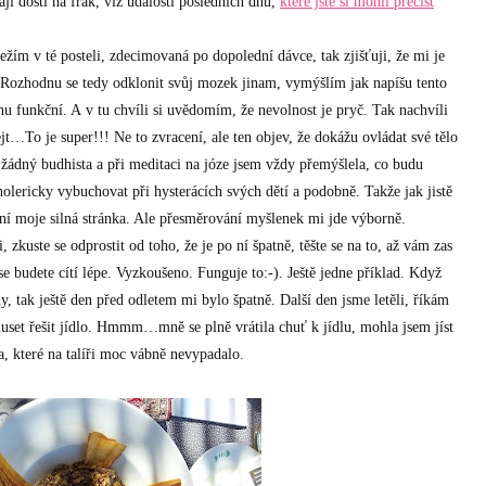
 dosti na frak, viz události posledních dnů,
které jste si mohli přečíst
ležím v té posteli, zdecimovaná po dopolední dávce, tak zjišťuji, že mi je
. Rozhodnu se tedy odklonit svůj mozek jinam, vymýšlím jak napíšu tento
u funkční. A v tu chvíli si uvědomím, že nevolnost je pryč. Tak nachvíli
ejt…To je super!!! Ne to zvracení, ale ten objev, že dokážu ovládat své tělo
 žádný budhista a při meditaci na józe jsem vždy přemýšlela, co budu
 cholericky vybuchovat při hysterácích svých dětí a podobně. Takže jak jistě
ní moje silná stránka. Ale přesměrování myšlenek mi jde výborně.
 zkuste se odprostit od toho, že je po ní špatně, těšte se na to, až vám zas
 se budete cítí lépe. Vyzkoušeno. Funguje to:-). Ještě jedne příklad. Když
, tak ještě den před odletem mi bylo špatně. Další den jsme letěli, říkám
muset řešit jídlo. Hmmm…mně se plně vrátila chuť k jídlu, mohla jsem jíst
, které na talíři moc vábně nevypadalo.