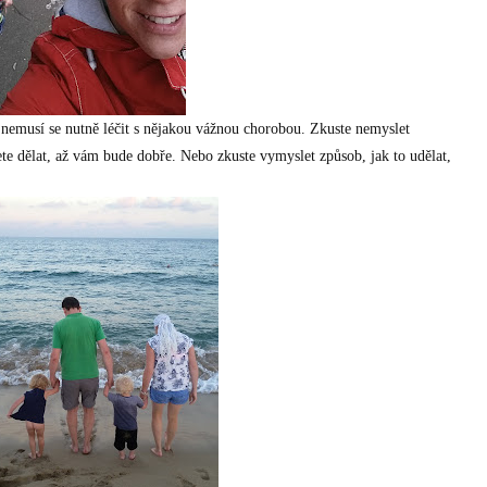
a nemusí se nutně léčit s nějakou vážnou chorobou. Zkuste nemyslet
dete dělat, až vám bude dobře. Nebo zkuste vymyslet způsob, jak to udělat,