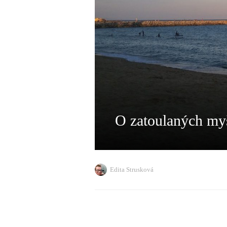
O zatoulaných my
Edita Strusková