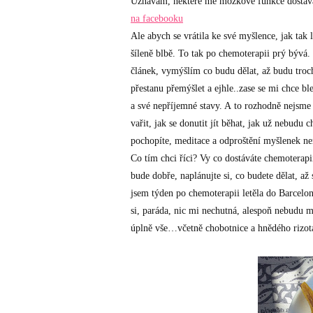
Uznávám, některé mé mozkové funkce dostávají
na facebooku
Ale abych se vrátila ke své myšlence, jak tak 
šíleně blbě. To tak po chemoterapii prý bývá
článek, vymýšlím co budu dělat, až budu troch
přestanu přemýšlet a ejhle..zase se mi chce bl
a své nepříjemné stavy. A to rozhodně nejsme
vařit, jak se donutit jít běhat, jak už nebudu
pochopíte, meditace a odproštění myšlenek ne
Co tím chci říci? Vy co dostáváte chemoterapii,
bude dobře, naplánujte si, co budete dělat, až
jsem týden po chemoterapii letěla do Barcelony
si, paráda, nic mi nechutná, alespoň nebudu 
úplně vše…včetně chobotnice a hnědého rizota