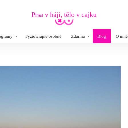
Prsa v háji, tělo v cajku
rogramy
Fyzioterapie osobně
Zdarma
Blog
O mně