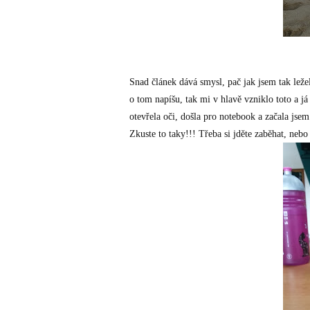
Snad článek dává smysl, pač jak jsem tak ležel
o tom napíšu, tak mi v hlavě vzniklo toto a já
otevřela oči, došla pro notebook a začala jsem
Zkuste to taky!!! Třeba si jděte zaběhat, nebo 