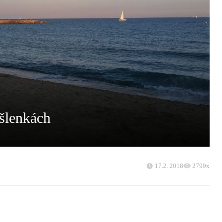
šlenkách
17.2. 2018
2799x